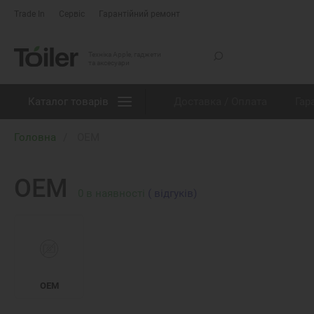
Trade In
Сервіс
Гарантійний ремонт
Техніка Apple, гаджети
та аксесуари
Каталог товарів
Доставка / Оплата
Гар
Головна
OEM
OEM
0
в наявності
( відгуків)
OEM