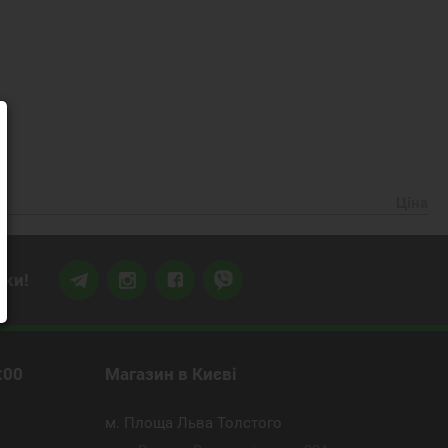
Ціна
жки!
:00
Магазин
в Києві
м. Площа Льва Толстого