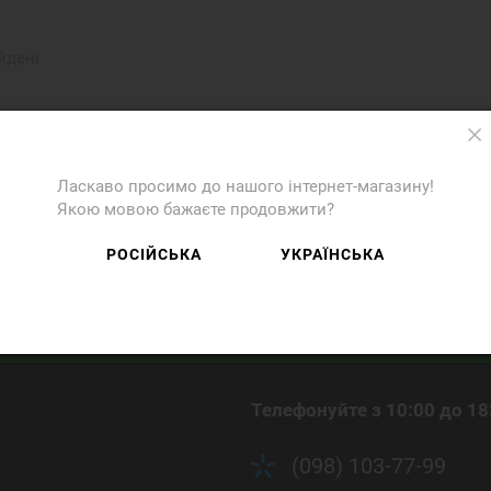
йдені
Ласкаво просимо до нашого інтернет-магазину!
Якою мовою бажаєте продовжити?
РОСІЙСЬКА
УКРАЇНСЬКА
Не пропустіть акції та зни
Телефонуйте з 10:00 до 18
(098) 103-77-99