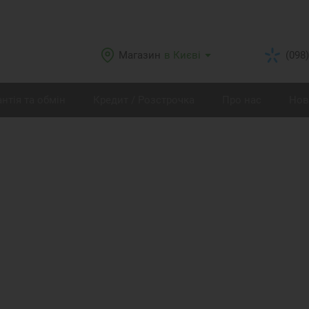
Магазин
в Києві
(098)
антія та обмін
Кредит / Розстрочка
Про нас
Нов