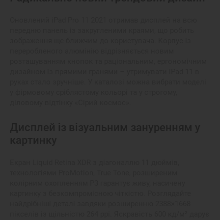
Оновлений iPad Pro 11 2021 отримав дисплей на всю
передню панель із закругленими краями, що робить
зображення ще ближчим до користувача. Корпус із
переробленого алюмінію відрізняється новим
розташуванням кнопок та раціональним, ергономічним
дизайном із прямими гранями – утримувати iPad 11 в
руках стало зручніше. У каталозі можна вибрати моделі
у фірмовому сріблястому кольорі та у строгому,
діловому відтінку «Сірий космос».
Дисплей із візуальним зануренням у
картинку
Екран Liquid Retina XDR з діагоналлю 11 дюймів,
технологіями ProMotion, True Tone, розширеним
колірним охопленням P3 гарантує живу, насичену
картинку з безкомпромісною чіткістю. Розглядайте
найдрібніші деталі завдяки розширенню 2388×1668
пікселів із щільністю 264 ppi. Яскравість 600 кд/м² дарує