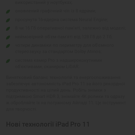
використаний у ноутбуках;
оновлений графічний чіп із 8 ядрами;
просунута 16-ядерна система Neural Engine;
8 чи 16 Гб оперативної пам'яті, залежно від моделі;
неймовірний об'єм пам'яті від 128 Гб до 2 Тб;
чотири динаміки по периметру для об'ємного
стереозвуку за стандартом Dolby Atmos;
система камер Pro з надширококутними
об'єктивами, сканером LiDAR.
Винятковий баланс технологій та енергоспоживання
забезпечує автономність iPad Pro 11 за його рекордної
продуктивності на цілий день. Робіть знімки з
підтримкою Smart HDR 3, знімайте 4K ролики та одразу
ж обробляйте їх на потужному Айпаді 11. Це інструмент
для творчості.
Нові технології iPad Pro 11