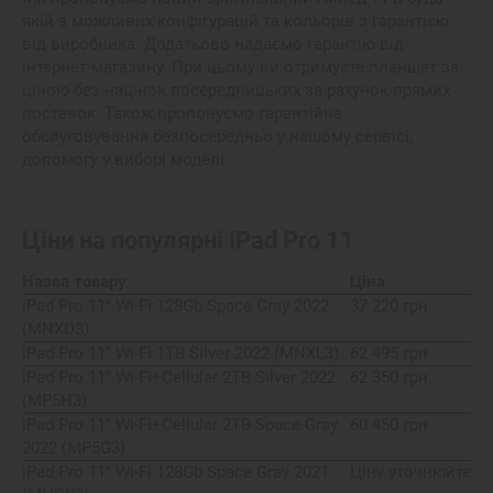
якій з можливих конфігурацій та кольорів з гарантією
від виробника. Додатково надаємо гарантію від
інтернет-магазину. При цьому ви отримуєте планшет за
ціною без націнок посередницьких за рахунок прямих
поставок. Також пропонуємо гарантійне
обслуговування безпосередньо у нашому сервісі,
допомогу у виборі моделі.
Ціни на популярні
iPad Pro 11
Назва товару
Ціна
iPad Pro 11" Wi-Fi 128Gb Space Gray 2022
37 220 грн
(MNXD3)
iPad Pro 11" Wi-Fi 1TB Silver 2022 (MNXL3)
62 495 грн
iPad Pro 11" Wi-Fi+Cellular 2TB Silver 2022
62 350 грн
(MP5H3)
iPad Pro 11" Wi-Fi+Cellular 2TB Space Gray
60 450 грн
2022 (MP5G3)
iPad Pro 11" Wi-Fi 128Gb Space Gray 2021
Ціну уточнюйте