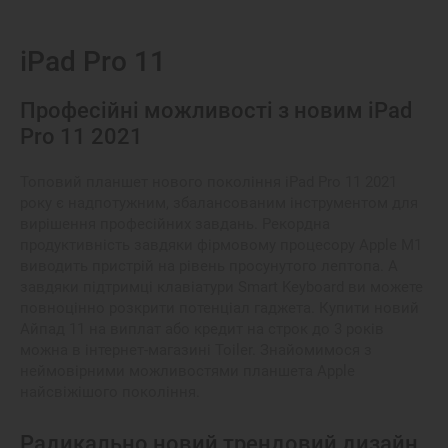
iPad Pro 11
Професійні можливості з новим iPad
Pro 11 2021
Топовий планшет нового покоління iPad Pro 11 2021
року є надпотужним, збалансованим інструментом для
вирішення професійних завдань. Рекордна
продуктивність завдяки фірмовому процесору Apple M1
виводить пристрій на рівень просунутого лептопа. А
завдяки підтримці клавіатури Smart Keyboard ви можете
повноцінно розкрити потенціал гаджета. Купити новий
Айпад 11 на виплат або кредит на строк до 3 років
можна в інтернет-магазині Toiler. Знайомимося з
неймовірними можливостями планшета Apple
найсвіжішого покоління.
Радикально новий трендовий дизайн