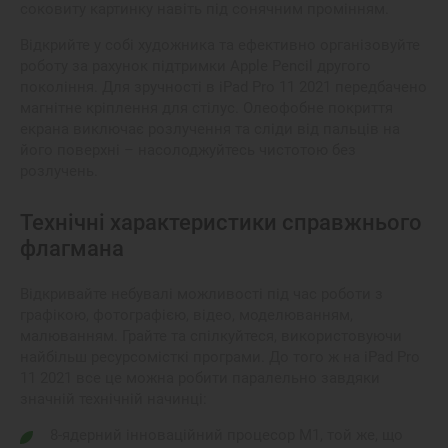
соковиту картинку навіть під сонячним промінням.
Відкрийте у собі художника та ефективно організовуйте
роботу за рахунок підтримки Apple Pencil другого
покоління. Для зручності в iPad Pro 11 2021 передбачено
магнітне кріплення для стілус. Олеофобне покриття
екрана виключає розлучення та сліди від пальців на
його поверхні – насолоджуйтесь чистотою без
розлучень.
Технічні характеристики справжнього
флагмана
Відкривайте небувалі можливості під час роботи з
графікою, фотографією, відео, моделюванням,
малюванням. Грайте та спілкуйтеся, використовуючи
найбільш ресурсомісткі програми. До того ж на iPad Pro
11 2021 все це можна робити паралельно завдяки
значній технічній начинці:
8-ядерний інноваційний процесор M1, той же, що