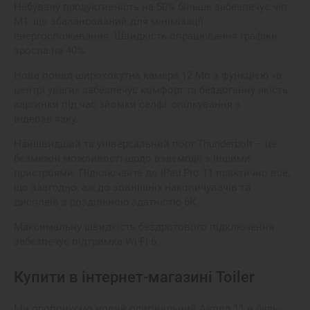
Небувалу продуктивність на 50% більше забезпечує чіп
M1, що збалансований для мінімізації
енергоспоживання. Швидкість опрацювання графіки
зросла на 40%.
Нова понад ширококутна камера 12 Мп з функцією «в
центрі уваги» забезпечує комфорт та бездоганну якість
картинки під час зйомки селфі, спілкування з
відеозв'язку.
Найшвидший та універсальний порт Thunderbolt – це
безмежні можливості щодо взаємодії з іншими
пристроями. Підключайте до iPad Pro 11 практично все,
що завгодно, аж до зовнішніх накопичувачів та
дисплеїв з роздільною здатністю 6K.
Максимальну швидкість бездротового підключення
забезпечує підтримка Wi-Fi 6.
Купити в інтернет-магазині Toiler
Ми пропонуємо новий оригінальний Айпед 11 в будь-