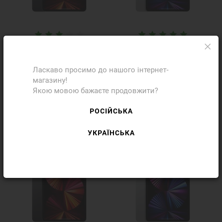
iPad Pro 11" Wi-Fi 128Gb
iPad Pro 11" Wi-Fi 128Gb
Space Gray 2021
Silver 2021 (MHQT3)
Ласкаво просимо до нашого інтернет-
(MHQR3)
магазину!
Якою мовою бажаєте продовжити?
Ціну уточнюйте
Ціну уточнюйте
РОСІЙСЬКА
УКРАЇНСЬКА