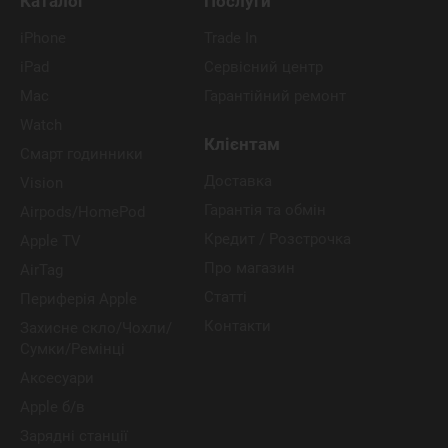
Каталог
Послуги
iPhone
Trade In
iPad
Сервісний центр
Mac
Гарантійний ремонт
Watch
Клієнтам
Смарт годинники
Доставка
Vision
Гарантія та обмін
Airpods/HomePod
Кредит / Розстрочка
Apple TV
Про магазин
AirTag
Статті
Периферія Apple
Контакти
Захисне скло/Чохли/
Сумки/Ремінці
Аксесуари
Apple б/в
Зарядні станції