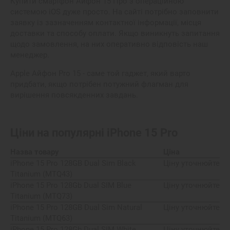
Купити
смартфон
Айфон 15 Про
з операційною
системою iOS дуже просто. На сайті потрібно заповнити
заявку із зазначенням контактної інформації, місця
доставки та способу оплати. Якщо виникнуть запитання
щодо замовлення, на них оперативно відповість наш
менеджер.
Аpple Айфон Pro 15 - саме той гаджет, який варто
придбати, якщо потрібен потужний флагман для
вирішення повсякденних завдань.
Ціни на популярні
iPhone 15 Pro
Назва товару
Ціна
iPhone 15 Pro 128GB Dual Sim Black
Ціну уточнюйте
Titanium (MTQ43)
iPhone 15 Pro 128Gb Dual SIM Blue
Ціну уточнюйте
Titanium (MTQ73)
iPhone 15 Pro 128GB Dual Sim Natural
Ціну уточнюйте
Titanium (MTQ63)
iPhone 15 Pro 128Gb Dual SIM White
Ціну уточнюйте