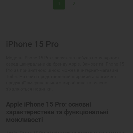
1
2
iPhone 15 Pro
Модель
iPhone 15 Pro
заслужено набула популярності
серед шанувальників бренду Apple.
Замовити iPhone 15
Pro
за прийнятною
ціною
можна в інтернет-магазині
Toiler. На сайті представлений широкий асортимент
продукції американського виробника та вчасно
з'являються новинки.
Apple iPhone 15 Pro: основні
характеристики та функціональні
можливості