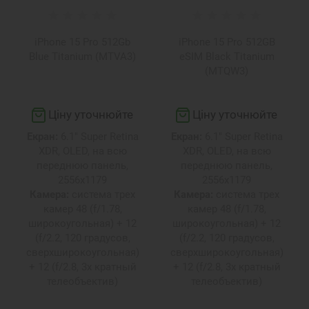
iPhone 15 Pro 512Gb
iPhone 15 Pro 512GB
Blue Titanium (MTVA3)
eSIM Black Titanium
(MTQW3)
Ціну уточнюйте
Ціну уточнюйте
Екран:
6.1" Super Retina
Екран:
6.1" Super Retina
XDR, OLED, на всю
XDR, OLED, на всю
переднюю панель,
переднюю панель,
2556х1179
2556х1179
Камера:
система трех
Камера:
система трех
камер 48 (f/1.78,
камер 48 (f/1.78,
широкоугольная) + 12
широкоугольная) + 12
(f/2.2, 120 градусов,
(f/2.2, 120 градусов,
сверхширокоугольная)
сверхширокоугольная)
+ 12 (f/2.8, 3х кратный
+ 12 (f/2.8, 3х кратный
телеобъектив)
телеобъектив)