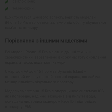
світло-сірий;
темно-сірий.
Що стосується цінового аспекту, в
артість
моделей
iPhone 15 Pro
варіюється залежно від обсягу вбудованої
пам'яті та кольору.
Порівняння з іншими моделями
Всі моделі iPhone 15 Pro мають відмінні технічні
характеристики, забезпечено високу частоту оновлення
екрана, а також додаткові камери.
Смартфон Айфон 15 Про має Dynamic Island –
оновлений виріз у верхній частині екрана, що займає
меншу кількість візуального простору.
Модель смартфона
15 Rro
c операційною системою
iOS
,
як і попередні, надійно захищена від пилу та води,
оснащена лицьовим сканером Face ID і відповідає
стандарту IP68.