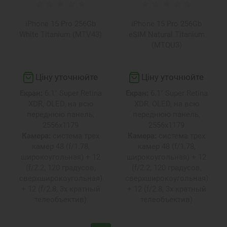
iPhone 15 Pro 256Gb
iPhone 15 Pro 256Gb
White Titanium (MTV43)
eSIM Natural Titanium
(MTQU3)
Ціну уточнюйте
Ціну уточнюйте
Екран:
6.1" Super Retina
Екран:
6.1" Super Retina
XDR, OLED, на всю
XDR, OLED, на всю
переднюю панель,
переднюю панель,
2556х1179
2556х1179
Камера:
система трех
Камера:
система трех
камер 48 (f/1.78,
камер 48 (f/1.78,
широкоугольная) + 12
широкоугольная) + 12
(f/2.2, 120 градусов,
(f/2.2, 120 градусов,
сверхширокоугольная)
сверхширокоугольная)
+ 12 (f/2.8, 3х кратный
+ 12 (f/2.8, 3х кратный
телеобъектив)
телеобъектив)