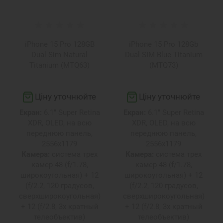
iPhone 15 Pro 128GB
iPhone 15 Pro 128Gb
Dual Sim Natural
Dual SIM Blue Titanium
Titanium (MTQ63)
(MTQ73)
Ціну уточнюйте
Ціну уточнюйте
Екран:
6.1" Super Retina
Екран:
6.1" Super Retina
XDR, OLED, на всю
XDR, OLED, на всю
переднюю панель,
переднюю панель,
2556х1179
2556х1179
Камера:
система трех
Камера:
система трех
камер 48 (f/1.78,
камер 48 (f/1.78,
широкоугольная) + 12
широкоугольная) + 12
(f/2.2, 120 градусов,
(f/2.2, 120 градусов,
сверхширокоугольная)
сверхширокоугольная)
+ 12 (f/2.8, 3х кратный
+ 12 (f/2.8, 3х кратный
телеобъектив)
телеобъектив)