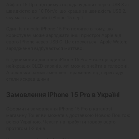
Айфон 15 Про підтримує передачу даних через USB 3 зі
швидкістю до 10 Гбіт/с, що краще за швидкість USB 2,
яку мають звичайні iPhone 15 серії.
Один із плюсів
iPhone 15 Pro
полягає в тому, що
користувач може заряджати інші пристрої Apple від
свого iPhone через USB-C. Це стосується і Apple Watch:
заряджання відбувається миттєво.
6,1-дюймовий дисплей iPhone 15 Pro – все ще один із
найкращих OLED-екранів, які можна знайти в телефоні.
А оскільки рамки зменшені, враження від перегляду
стали яскравішими.
Замовлення iPhone 15 Pro в Україні
Оформити замовлення
iPhone 15 Pro
в
каталозі
магазину
Toiler ви можете з
доставкою
Новою Поштою
всією Україною. Чекати на прибуття товару варто
протягом 1-2 днів.