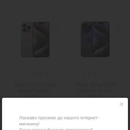
iPhone 15 Pro 512Gb
iPhone 15 Pro 512GB
Natural Titanium
eSIM Blue Titanium
(MTV93)
(MTU03)
Ціну уточнюйте
Ціну уточнюйте
Ласкаво просимо до нашого інтернет-
магазину!
Екран:
6.1" Super Retina
Екран:
6.1" Super Retina
Якою мовою бажаєте продовжити?