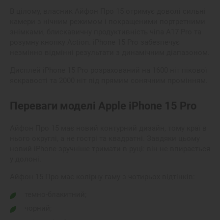
В цілому, власник Айфон Про 15 отримує доволі сильні
камери з нічним режимом і покращеними портретними
знімками, блискавичну продуктивність чіпа A17 Pro та
розумну кнопку Action.
iPhone 15 Pro
забезпечує
незмінно відмінні результати з динамічним діапазоном.
Дисплей iPhone 15 Pro розрахований на 1600 ніт пікової
яскравості та 2000 ніт під прямим сонячним промінням.
Переваги моделі Аpple iPhone 15 Pro
Айфон Про 15 має новий контурний дизайн, тому краї в
нього округлі, а не гострі та квадратні. Завдяки цьому
новий iPhone зручніше тримати в руці: він не впирається
у долоні.
Айфон 15 Про має колірну гаму з чотирьох відтінків:
темно-блакитний;
чорний;