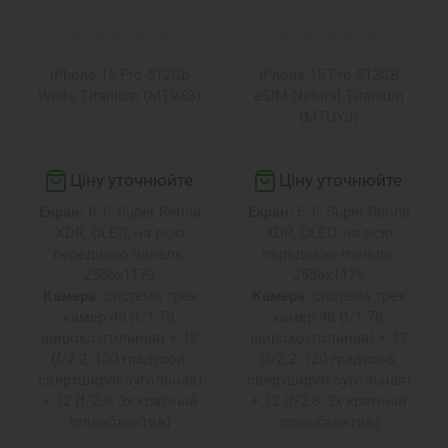
iPhone 15 Pro 512Gb
iPhone 15 Pro 512GB
White Titanium (MTV83)
eSIM Natural Titanium
(MTQY3)
Ціну уточнюйте
Ціну уточнюйте
Екран:
6.1" Super Retina
Екран:
6.1" Super Retina
XDR, OLED, на всю
XDR, OLED, на всю
переднюю панель,
переднюю панель,
2556х1179
2556х1179
Камера:
система трех
Камера:
система трех
камер 48 (f/1.78,
камер 48 (f/1.78,
широкоугольная) + 12
широкоугольная) + 12
(f/2.2, 120 градусов,
(f/2.2, 120 градусов,
сверхширокоугольная)
сверхширокоугольная)
+ 12 (f/2.8, 3х кратный
+ 12 (f/2.8, 3х кратный
телеобъектив)
телеобъектив)