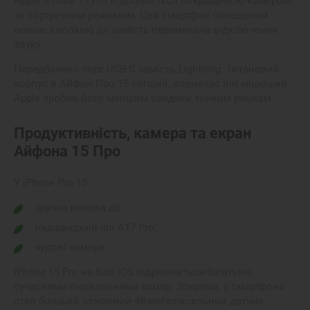
Аpple iPhone 15 Pro
відрізняється покращеною камерою
та портретним режимом. Цей смартфон оснащений
новою кнопкою дії замість перемикача відключення
звуку.
Передбачено порт USB-C замість Lightning. Титановий
корпус в
Айфон Про 15
легший, водночас він міцніший.
Apple зробив його меншим завдяки тонким рамкам.
Продуктивність, камера та екран
Айфона 15 Про
У
iPhone Pro 15:
зручна кнопка дії;
надшвидкий чіп A17 Pro;
чудові камери.
iPhone
15 Pro
на базі
iOS
відрізняється багатьма
сучасними оновленнями камер. Зокрема, у смартфона
став більший основний 48-мегапіксельний датчик.