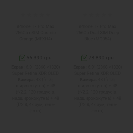
iPhone 17 Pro Max
iPhone 17 Pro Max
256Gb eSIM Cosmic
256Gb Dual SIM Deep
Orange (MFXH4)
Blue (MG054)
56 390 грн
78 890 грн
Екран:
6.9" (2868 ×1320)
Екран:
6.9" (2868 ×1320)
Super Retina XDR OLED
Super Retina XDR OLED
Камера:
48 (f/1.6,
Камера:
48 (f/1.6,
ширококутна) + 48
ширококутна) + 48
(f/2.2, 120 градусів,
(f/2.2, 120 градусів,
надширококутна) + 48
надширококутна) + 48
(f/2.8, 4x зум, теле-
(f/2.8, 4x зум, теле-
фото)
фото)