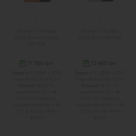
iPhone 17 Pro Max
iPhone 17 Pro Max
512Gb Cosmic Orange
512Gb Silver (MFYQ4)
(MFYT4)
71 550 грн
72 485 грн
Екран:
6.9" (2868 ×1320)
Екран:
6.9" (2868 ×1320)
Super Retina XDR OLED
Super Retina XDR OLED
Камера:
48 (f/1.6,
Камера:
48 (f/1.6,
ширококутна) + 48
ширококутна) + 48
(f/2.2, 120 градусів,
(f/2.2, 120 градусів,
надширококутна) + 48
надширококутна) + 48
(f/2.8, 4x зум, теле-
(f/2.8, 4x зум, теле-
фото)
фото)