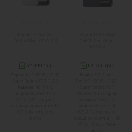
iPhone 17 Pro Max
iPhone 17 Pro Max
256Gb Silver (MFYM4)
256Gb Deep Blue
(MFYP4)
62 890 грн
61 750 грн
Екран:
6.9" (2868 ×1320)
Екран:
6.9″ Super
Super Retina XDR OLED
Reti6.9" (2868 ×1320)
Камера:
48 (f/1.6,
Super Retina XDR
ширококутна) + 48
OLEDna XDR display
(f/2.2, 120 градусів,
Камера:
48 (f/1.6,
надширококутна) + 48
ширококутна) + 48
(f/2.8, 4x зум, теле-
(f/2.2, 120 градусів,
фото)
надширококутна) + 48
(f/2.8, 4x зум, теле-
фото)