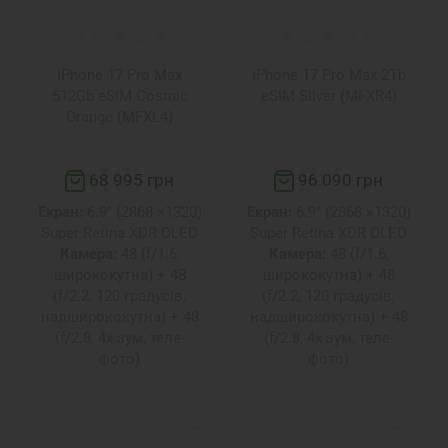
iPhone 17 Pro Max
iPhone 17 Pro Max 2Tb
512Gb eSIM Cosmic
eSIM Silver (MFXR4)
Orange (MFXL4)
68 995 грн
96 090 грн
Екран:
6.9" (2868 ×1320)
Екран:
6.9" (2868 ×1320)
Super Retina XDR OLED
Super Retina XDR OLED
Камера:
48 (f/1.6,
Камера:
48 (f/1.6,
ширококутна) + 48
ширококутна) + 48
(f/2.2, 120 градусів,
(f/2.2, 120 градусів,
надширококутна) + 48
надширококутна) + 48
(f/2.8, 4x зум, теле-
(f/2.8, 4x зум, теле-
фото)
фото)