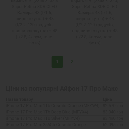
Екран:
6.9" (2868 ×1320)
Екран:
6.9" (2868 ×1320)
Super Retina XDR OLED
Super Retina XDR OLED
Камера:
48 (f/1.6,
Камера:
48 (f/1.6,
ширококутна) + 48
ширококутна) + 48
(f/2.2, 120 градусів,
(f/2.2, 120 градусів,
надширококутна) + 48
надширококутна) + 48
(f/2.8, 4x зум, теле-
(f/2.8, 4x зум, теле-
фото)
фото)
1
2
Ціни на популярні
Айфон 17 Про Макс
Назва товару
Ціна
iPhone 17 Pro Max 1Tb Cosmic Orange (MFYW4)
82 570 грн
iPhone 17 Pro Max 1Tb Deep Blue (MFYX4)
83 040 грн
iPhone 17 Pro Max 1Tb Silver (MFYV4)
83 490 грн
iPhone 17 Pro Max 256Gb Cosmic Orange
62 095 грн