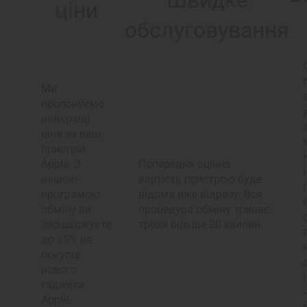
Швидке
ціни
обслуговування
Ми
пропонуємо
найкращі
ціни за ваш
пристрій
Apple. З
Попередня оцінна
нашою
вартість пристрою буде
програмою
відома вже відразу. Вся
обміну ви
процедура обміну триває
заощаджуєте
трохи більше 20 хвилин.
до 35% на
покупці
нового
гаджета
Apple.