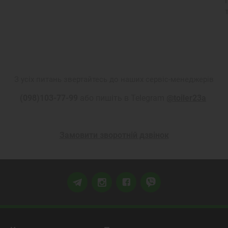
З усіх питань звертайтесь до наших сервіс-менеджерів
(098)103-77-99
або пишіть в Telegram
@toiler23a
Замовити зворотній дзвінок