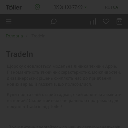
(098) 103-77-99
RU
UA
Головна
TradeIn
TradeIn
Щороку оновлюється модельна лінійка техніки Apple.
Різноманітність технічних характеристик, можливостей,
дизайнерських рішень схиляють нас до придбання
нових варіацій гаджетів, що полюбилися.
Куди подіти свій старий гаджет, який хочеться замінити
на новий? Скористайтеся спеціальною програмою для
покупців Trade in від Toiler!
З усіх питань звертайтесь до наших сервіс-менеджерів