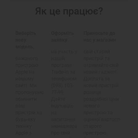
Як це працює?
Виберіть
Оформіть
Приносьте до
нову
заявку
нас у магазин
модель,
на участь у
свій старий
бажаного
нашій
пристрій та
пристрою
програмі
отримайте свій
Apple на
Trade-in за
новий гаджет!
нашому
телефоном
Доплата за
сайті. Ми
(098) 103-
новий пристрій:
пропонуємо
77-99.
різниця
обміняти
Дайте
роздрібної ціни
ваш
відповідь
нового
пристрій на
на
пристрою та
будь-яку
запитання
оцінної вартості
техніку
менеджера
старого
Apple з
про свій
пристрою.