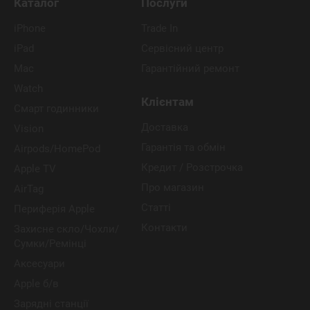
Каталог
Послуги
iPhone
Trade In
iPad
Сервісний центр
Mac
Гарантійний ремонт
Watch
Клієнтам
Смарт годинники
Доставка
Vision
Гарантія та обмін
Airpods/HomePod
Кредит / Розстрочка
Apple TV
Про магазин
AirTag
Статті
Периферія Apple
Контакти
Захисне скло/Чохли/
Сумки/Ремінці
Аксесуари
Apple б/в
Зарядні станції