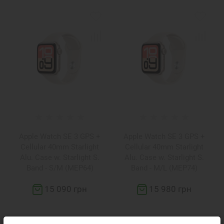
Apple Watch SE 3 GPS +
Apple Watch SE 3 GPS +
Cellular 40mm Starlight
Cellular 40mm Starlight
Alu. Case w. Starlight S.
Alu. Case w. Starlight S.
Band - S/M (MEP64)
Band - M/L (MEP74)
15 090 грн
15 980 грн