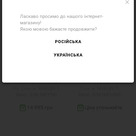
Ласкаво просимо до нашого інтернет-
магазину!
Якою мовою бажаєте продовжити?
РОСІЙСЬКА
УКРАЇНСЬКА
Apple Watch SE 3 GPS +
Apple Watch SE 3 GPS
Cellular 40mm Midnight
44mm Midnight Alu.
Alu. Case w. Midnight S.
Case w. Midnight S.
Band - S/M (MEP94)
Band - S/M (MEHN4)
14 995 грн
Ціну уточнюйте