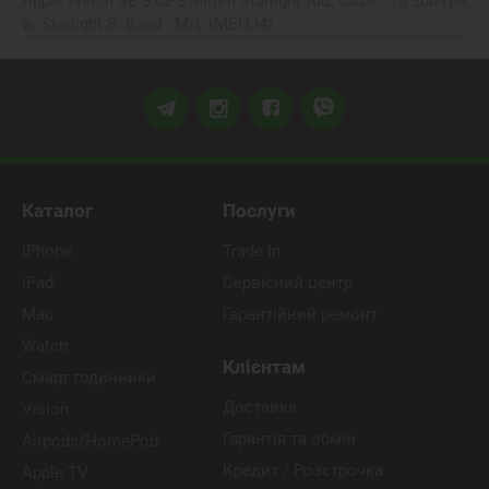
Apple Watch SE 3 GPS 44mm Starlight Alu. Case
15 300 грн
w. Starlight S. Band - M/L (MEHJ4)
Каталог
Послуги
iPhone
Trade In
iPad
Сервісний центр
Mac
Гарантійний ремонт
Watch
Клієнтам
Смарт годинники
Доставка
Vision
Гарантія та обмін
Airpods/HomePod
Кредит / Розстрочка
Apple TV