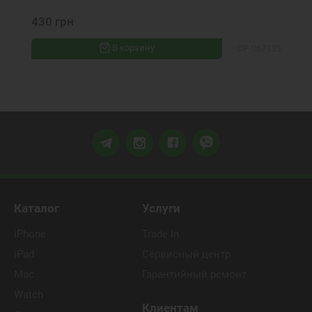
430 грн
В корзину
ФР-067135
Каталог
Услуги
iPhone
Trade In
iPad
Сервисный центр
Mac
Гарантийный ремонт
Watch
Клиентам