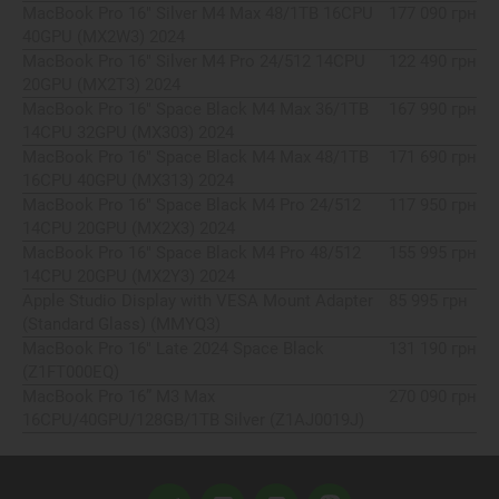
MacBook Pro 16" Silver M4 Max 48/1TB 16CPU
177 090 грн
40GPU (MX2W3) 2024
MacBook Pro 16" Silver M4 Pro 24/512 14CPU
122 490 грн
20GPU (MX2T3) 2024
MacBook Pro 16" Space Black M4 Max 36/1TB
167 990 грн
14CPU 32GPU (MX303) 2024
MacBook Pro 16" Space Black M4 Max 48/1TB
171 690 грн
16CPU 40GPU (MX313) 2024
MacBook Pro 16" Space Black M4 Pro 24/512
117 950 грн
14CPU 20GPU (MX2X3) 2024
MacBook Pro 16" Space Black M4 Pro 48/512
155 995 грн
14CPU 20GPU (MX2Y3) 2024
Apple Studio Display with VESA Mount Adapter
85 995 грн
(Standard Glass) (MMYQ3)
MacBook Pro 16" Late 2024 Space Black
131 190 грн
(Z1FT000EQ)
MacBook Pro 16” M3 Max
270 090 грн
16CPU/40GPU/128GB/1TB Silver (Z1AJ0019J)