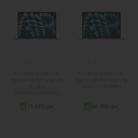
MacBook Air M4 13,6"
MacBook Air M4 13,6"
10CPU/10GPU/16GB/1TB
10CPU/10GPU/16GB/1TB
Sky Blue
Silver (Z1CT000RY)
(MDG24/Z1H7000RQ)
78 695 грн
80 350 грн