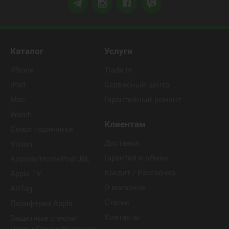
Каталог
Услуги
iPhone
Trade In
iPad
Сервисный центр
Mac
Гарантийный ремонт
Watch
Клиентам
Смарт годинники
Доставка
Vision
Гарантия и обмен
Airpods/HomePod/JBL
Кредит / Рассрочка
Apple TV
О магазине
AirTag
Статьи
Периферия Apple
Контакты
Защитные стекла/