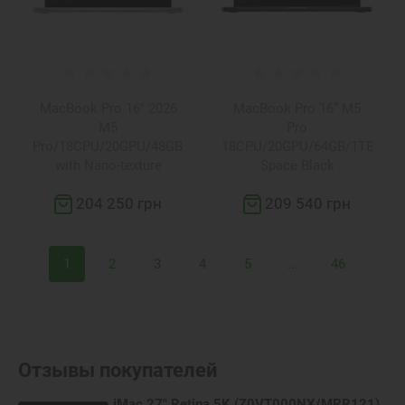
MacBook Pro 16" 2026
MacBook Pro 16” M5
M5
Pro
Pro/18CPU/20GPU/48GB/1TB
18CPU/20GPU/64GB/1TB
with Nano-texture
Space Black
display Silver
(Z1MZ00025)
204 250 грн
209 540 грн
(Z1MV001C2)
1
2
3
4
5
...
46
Отзывы покупателей
iMac 27" Retina 5K (Z0VT000NX/MRR121)