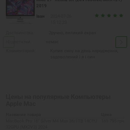
2019
Іван
2024-07-26
15:12:23
Достоинства:
Зручно, великий екран
Недостатки:
немає
Комментарий:
Купив сину на день народження,
задоволений і я і син
Цены на популярные
Компьютеры
Apple Mac
Название товара
Цена
MacBook Pro 16" Silver M4 Max 36/1TB 14CPU
169 795 грн
32GPU (MX2V3) 2024