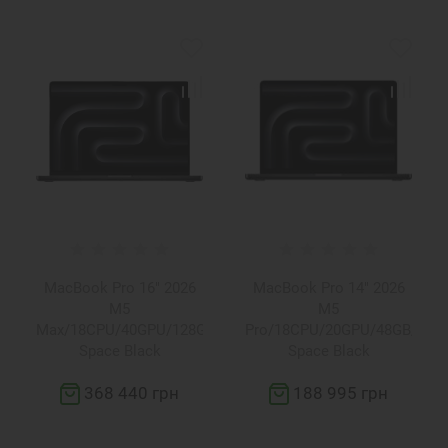
MacBook Pro 16" 2026
MacBook Pro 14" 2026
M5
M5
Max/18CPU/40GPU/128GB/2TB
Pro/18CPU/20GPU/48GB/1TB
Space Black
Space Black
(Z1MZ0002A)
(Z1ML00050)
368 440 грн
188 995 грн