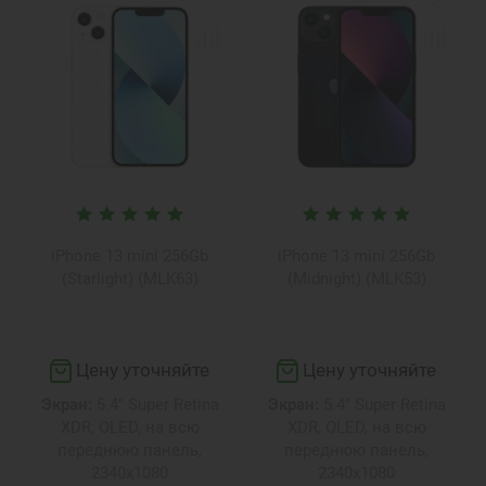
iPhone 13 mini 256Gb
iPhone 13 mini 256Gb
(Starlight) (MLK63)
(Midnight) (MLK53)
Цену уточняйте
Цену уточняйте
Экран:
5.4" Super Retina
Экран:
5.4" Super Retina
XDR, OLED, на всю
XDR, OLED, на всю
переднюю панель,
переднюю панель,
2340х1080
2340х1080