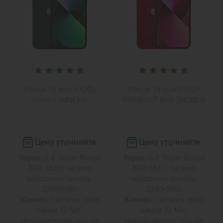
iPhone 13 mini 512Gb
iPhone 13 mini 512Gb
(Green) (MNFA3)
(PRODUCT Red) (MLKE3)
Цену уточняйте
Цену уточняйте
Экран:
5.4" Super Retina
Экран:
5.4" Super Retina
XDR, OLED, на всю
XDR, OLED, на всю
переднюю панель,
переднюю панель,
2340х1080
2340х1080
Камера:
Система двух
Камера:
Система двух
камер 12 Мп:
камер 12 Мп:
сверхширокоугольная
сверхширокоугольная