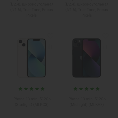
(f/2.4), широкоугольная
(f/2.4), широкоугольная
(f/1.6), True Tone, Focus
(f/1.6), True Tone, Focus
Pixels
Pixels
iPhone 13 mini 512Gb
iPhone 13 mini 512Gb
(Starlight) (MLKC3)
(Midnight) (MLKA3)