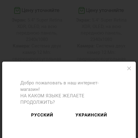
Цену уточняйте
Цену уточняйте
Экран:
5.4" Super Retina
Экран:
5.4" Super Retina
XDR, OLED, на всю
XDR, OLED, на всю
переднюю панель,
переднюю панель,
2340х1080
2340х1080
Камера:
Система двух
Камера:
Система двух
камер 12 Мп:
камер 12 Мп:
сверхширокоугольная
сверхширокоугольная
(f/2.4), широкоугольная
(f/2.4), широкоугольная
(f/1.6), True Tone, Focus
(f/1.6), True Tone, Focus
Pixels
Pixels
Добро пожаловать в наш интернет-
магазин!
НА КАКОМ ЯЗЫКЕ ЖЕЛАЕТЕ
ПРОДОЛЖИТЬ?
РУССКИЙ
УКРАИНСКИЙ