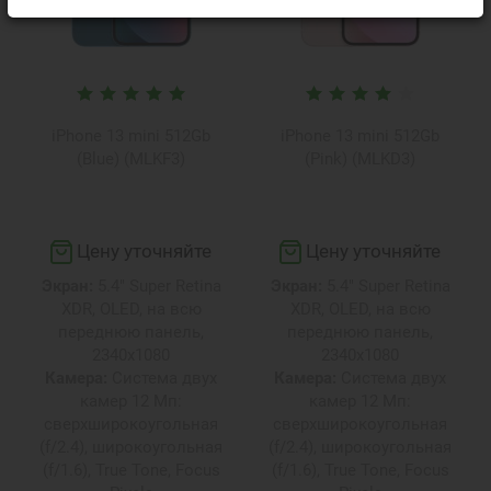
iPhone 13 mini 512Gb
iPhone 13 mini 512Gb
(Blue) (MLKF3)
(Pink) (MLKD3)
Цену уточняйте
Цену уточняйте
Экран:
5.4" Super Retina
Экран:
5.4" Super Retina
XDR, OLED, на всю
XDR, OLED, на всю
переднюю панель,
переднюю панель,
2340х1080
2340х1080
Камера:
Система двух
Камера:
Система двух
камер 12 Мп:
камер 12 Мп:
сверхширокоугольная
сверхширокоугольная
(f/2.4), широкоугольная
(f/2.4), широкоугольная
(f/1.6), True Tone, Focus
(f/1.6), True Tone, Focus