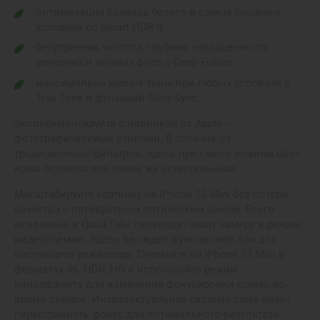
оптимизация баланса белого в самых сложных
условиях со Smart HDR 4;
безупречная чистота, глубина, насыщенность
вечерних и ночных фото с Deep Fusion;
максимально живые тоны при любых условиях с
True Tone и функцией Slow Sync.
Экспериментируйте с новинкой от Apple –
фотографическими стилями. В отличие от
традиционных фильтров, здесь при смене режима цвет
кожи остается все таким же естественным.
Масштабируйте картинку на iPhone 13 Mini без потери
качества с пятикратным оптическим зумом. Всего
мгновенье и QuickTake переводит вашу камеру в режим
видеосъемки. Здесь вас ждет функционал, как для
настоящего режиссера. Снимайте на iPhone 13 Mini в
форматах 4K, HDR, HD и используйте режим
киноэффекта для изменения фокусировки прямо во
время съемки. Интеллектуальная система сама умеет
перестраивать фокус для оптимального результата.