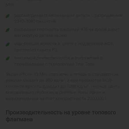
Mini:
рассматривайте мельчайшие детали с разрешением
2340×1080 пикселей;
рекордная плотность пикселей 476 на дюйм дарит
мегакрутую детализацию;
еще больше яркости и цвета с поддержкой HDR,
цветового охвата P3;
максимум реалистичности и погружения в
происходящее с технологией True Tone.
Экран iPhone 13 Mini стал ярче и теперь в стандартном
режиме выдает до 800 кд/м², а при просмотре HDR-
контента яркость доходит до 1200 кд/м². Черные цвета
максимально глубокие, а светлые тоны яркие и
выразительные за счет контрастности 2000000:1.
Производительность на уровне топового
флагмана