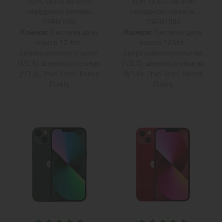
XDR, OLED, на всю
XDR, OLED, на всю
переднюю панель,
переднюю панель,
2340х1080
2340х1080
Камера:
Система двух
Камера:
Система двух
камер 12 Мп:
камер 12 Мп:
сверхширокоугольная
сверхширокоугольная
(f/2.4), широкоугольная
(f/2.4), широкоугольная
(f/1.6), True Tone, Focus
(f/1.6), True Tone, Focus
Pixels
Pixels