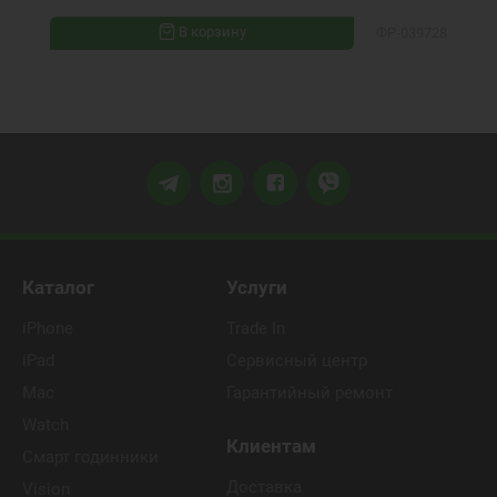
В корзину
ФР-039728
Каталог
Услуги
iPhone
Trade In
iPad
Сервисный центр
Mac
Гарантийный ремонт
Watch
Клиентам
Смарт годинники
Доставка
Vision