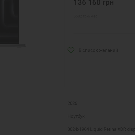
136 160
грн
6582
грн
/мес
В список желаний
2026
Ноутбук
3024x1964 Liquid Retina XDR disp