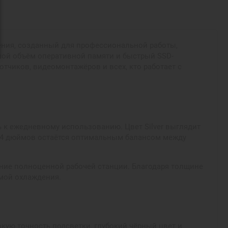
ления, созданный для профессиональной работы,
шой объём оперативной памяти и быстрый SSD-
тчиков, видеомонтажёров и всех, кто работает с
 к ежедневному использованию. Цвет Silver выглядит
 14 дюймов остаётся оптимальным балансом между
ущение полноценной рабочей станции. Благодаря толщине
емой охлаждения.
окую точность подсветки, глубокий чёрный цвет и