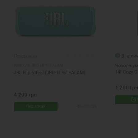
Предзаказ
В нали
Артикул:
JBLFLIP6TEALAM
Чохол-сум
14" Cozy Cl
JBL Flip 6 Teal (JBLFLIP6TEALAM)
1 200 гр
4 200 грн
Под заказ
ФР-072478