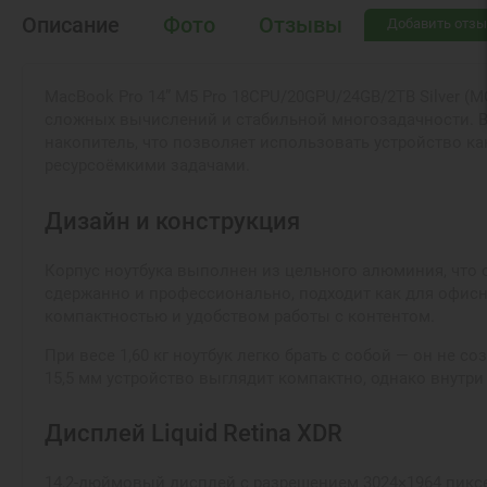
Описание
Фото
Отзывы
Добавить отзы
MacBook Pro 14” M5 Pro 18CPU/20GPU/24GB/2TB Silver 
сложных вычислений и стабильной многозадачности. В
накопитель, что позволяет использовать устройство ка
ресурсоёмкими задачами.
Дизайн и конструкция
Корпус ноутбука выполнен из цельного алюминия, что 
сдержанно и профессионально, подходит как для офисн
компактностью и удобством работы с контентом.
При весе 1,60 кг ноутбук легко брать с собой — он не 
15,5 мм устройство выглядит компактно, однако внутр
Дисплей Liquid Retina XDR
14,2-дюймовый дисплей с разрешением 3024×1964 пиксел