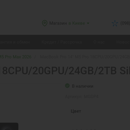
Магазин
в Киеве
(098
рантия и обмен
Кредит / Рассрочка
О нас
Новос
M5 Pro Max 2026
MacBook Pro 14" M5 Pro 18CPU/20GPU/24GB/
 18CPU/20GPU/24GB/2TB Si
В наличии
Артикул:
MGDP4
Цвет