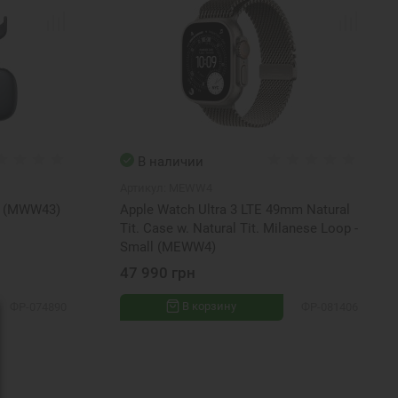
В наличии
Артикул:
MEWW4
t (MWW43)
Apple Watch Ultra 3 LTE 49mm Natural
Tit. Case w. Natural Tit. Milanese Loop -
Small (MEWW4)
47 990 грн
В корзину
ФР-074890
ФР-081406