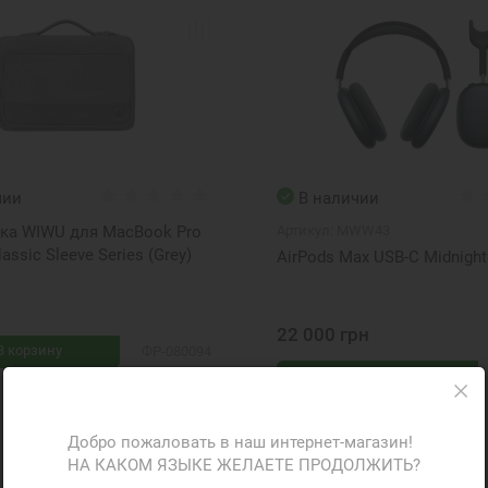
чии
В наличии
ка WIWU для MacBook Pro
Артикул:
MWW43
assic Sleeve Series (Grey)
AirPods Max USB-C Midnigh
н
22 000 грн
В корзину
ФР-080094
В корзину
Добро пожаловать в наш интернет-магазин!
НА КАКОМ ЯЗЫКЕ ЖЕЛАЕТЕ ПРОДОЛЖИТЬ?