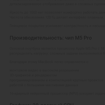
детализированное отображение даже в сложных сценах
Яркость до 1000 нит позволяет комфортно работать да
Частота обновления 120 Гц делает интерфейс плавным, 
Глянцевое покрытие усиливает контрастность и насыщен
Производительность: чип M5 Pro
Основой ноутбука является процессор Apple M5 Pro с 1
распределять нагрузку: сложные задачи выполняются 
Благодаря этому MacBook легко справляется с:
монтажом видео в высоком разрешении
3D-графикой и рендерингом
программированием и компиляцией крупных проектов
работой с большими массивами данных
16-ядерный нейронный процессор (NPU) ускоряет задач