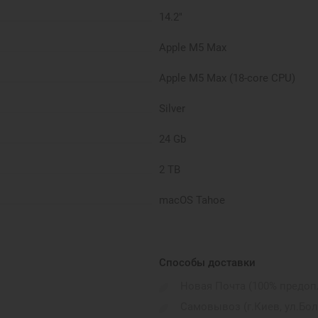
14.2"
Apple M5 Max
Apple M5 Max (18-core CPU)
Silver
24 Gb
2 TB
macOS Tahoe
1600 г
HDMI. 3.5 mm headphone jack. M
Способы доставки
Новая Почта (100% предоп
221,2 x 312,6 x 15,5 мм
Самовывоз (г.Киев, ул.Бо