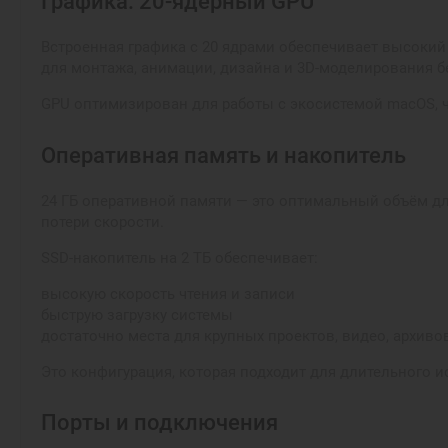
Графика: 20-ядерный GPU
Встроенная графика с 20 ядрами обеспечивает высокий
для монтажа, анимации, дизайна и 3D-моделирования б
GPU оптимизирован для работы с экосистемой macOS, ч
Оперативная память и накопитель
24 ГБ оперативной памяти — это оптимальный объём д
потери скорости.
SSD-накопитель на 2 ТБ обеспечивает:
высокую скорость чтения и записи
быструю загрузку системы
достаточно места для крупных проектов, видео, архиво
Это конфигурация, которая подходит для длительного 
Порты и подключения