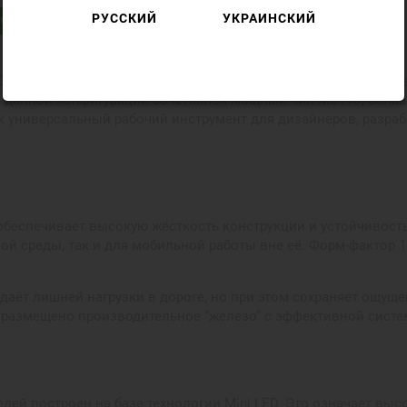
РУССКИЙ
УКРАИНСКИЙ
в
(MGDP4) — это высокопроизводительный ноутбук нового поко
 данной конфигурации сочетаются мощный чип M5 Pro, боль
к универсальный рабочий инструмент для дизайнеров, разрабо
обеспечивает высокую жёсткость конструкции и устойчивость
ой среды, так и для мобильной работы вне её. Форм-фактор
создаёт лишней нагрузки в дороге, но при этом сохраняет ощ
и размещено производительное “железо” с эффективной сист
ей построен на базе технологии Mini LED. Это означает выс