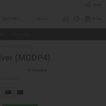
Вход
0 грн
) 103-77-99
RU
UA
ти
Контакты
2TB Silver (MGDP4)
lver (MGDP4)
0
отзывов
ФР-084452