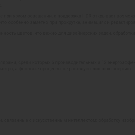
.
же при ярком освещении, а поддержка HDR открывает возможн
что особенно заметно при прокрутке, анимациях и редактиро
ность цветов, что важно для дизайнерских задач, обработки
8 ядрами, среди которых 6 производительных и 12 энергоэффе
быстро, а фоновые процессы не расходуют лишнюю энергию.
и, связанные с искусственным интеллектом: обработку изоб