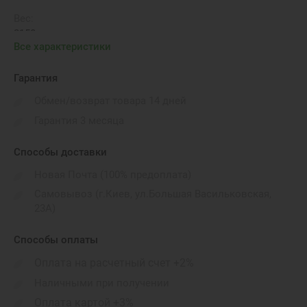
Вес:
2150 г
Все характеристики
Порты подключения:
HDMI. 3.5 mm headphone jack. MagSafe 3 port
Гарантия
Габариты:
Обмен/возврат товара 14 дней
248.1 х 355.7 х 16.8 мм
Гарантия 3 месяца
Бренд:
Apple
Способы доставки
Новая Почта (100% предоплата)
Видеокарта:
40 core GPU
Самовывоз (г.Киев, ул.Большая Васильковская,
23А)
Беспроводные коммуникации::
Wi-Fi 802.11be (Wi-Fi 7), Bluetooth: 6
Способы оплаты
Оплата на расчетный счет +2%
Наличными при получении
Оплата картой +3%