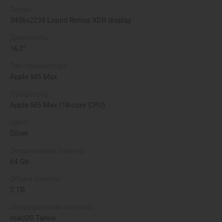
Экран:
3456x2234 Liquid Retina XDR display
Диагональ:
16,2"
Тип процессора:
Apple M5 Max
Процессор:
Apple M5 Max (18-core CPU)
Цвет:
Silver
Оперативная память:
64 Gb
Объем памяти:
2 TB
Операционная система:
macOS Tahoe