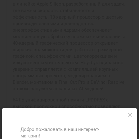
в линейке Apple Silicon, разработанный для задач,
где важны скорость, стабильность и
эффективность. 18-ядерный процессор с шестью
производительными и двенадцатью
энергоэффективными ядрами обеспечивает
молниеносную обработку сложных вычислений, а
40-ядерный графический процессор открывает
широкие возможности для работы с трехмерной
графикой, спецэффектами, цветокоррекцией и
искусственным интеллектом. Ноутбук одинаково
уверенно справляется с компиляцией крупных
программных проектов, моделированием в
Blender, монтажом в Final Cut Pro и DaVinci Resolve,
а также запуском локальных AI-моделей.
64 ГБ унифицированной памяти LPDDR5X с
высокой пропускной способностью позволяют
комфортно работать с очень большими файлами и
сложными многозадачными средами.
Центральный и графический процессоры
Добро пожаловать в наш интернет-
используют общий пул памяти, что значительно
магазин!