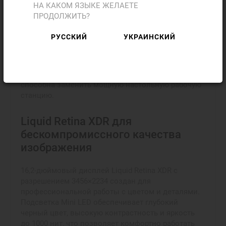
ускоряет обработку данных. SSD-накопитель
НА КАКОМ ЯЗЫКЕ ЖЕЛАЕТЕ
объемом 2 ТБ обеспечивает не только большой
ПРОДОЛЖИТЬ?
запас пространства для хранения
видеоматериалов, библиотек текстур,
РУССКИЙ
УКРАИНСКИЙ
музыкальных проектов и резервных копий, но и
исключительно быстрый доступ к ним. В
результате пользователь получает мобильную
систему, которая по своим возможностям
способна заменить мощную настольную рабочую
станцию.
Liquid Retina XDR для
бескомпромиссного качества
изображения
16,2-дюймовый дисплей Liquid Retina XDR с
разрешением 3456×2234 создан для
профессиональной работы с цветом и деталями.
Подсветка Mini LED обеспечивает глубокий
черный цвет, высокую контрастность и яркость
до 1000 нит, что позволяет комфортно работать