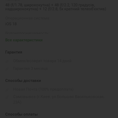
48 (f/1.78, ширококутна) + 48 (f/2.2, 120 градусів,
надширококутна) + 12 (f/2.8, 5х кратний телеоб'єктив)
Операционная система:
iOS 18
Водонепроницаемость:
IP68
Все характеристики
Бренд:
Гарантия
Apple
Обмен/возврат товара 14 дней
Количество SIM-карт:
Гарантия 3 месяца
Sim
Способы доставки
Новая Почта (100% предоплата)
Самовывоз (г.Киев, ул.Большая Васильковская,
23А)
Способы оплаты