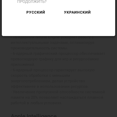
ПРОДОЛЖИТЬ?
архитектуре, включающей новейший нейронный
движок, мощный процессор и графический блок.
РУССКИЙ
УКРАИНСКИЙ
Увеличенная пропускная способность памяти
обеспечивает безупречную скорость даже при
выполнении самых сложных задач, включая
обработку видео и фото.
- 16-ядерный Neural Engine ускоряет работу с
интеллектуальными задачами, оптимизируя
производительность системы.
- 6-ядерный графический процессор обеспечивает
превосходную графику для игр и ресурсоёмких
приложений.
- 6-ядерный процессор гарантирует высокую
скорость обработки с меньшим
энергопотреблением, делая устройство
эффективнее в использовании ресурсов.
- Увеличение пропускной способности системной
памяти на 20% позволяет наслаждаться плавной
работой в любых условиях.
Apple Intelligence