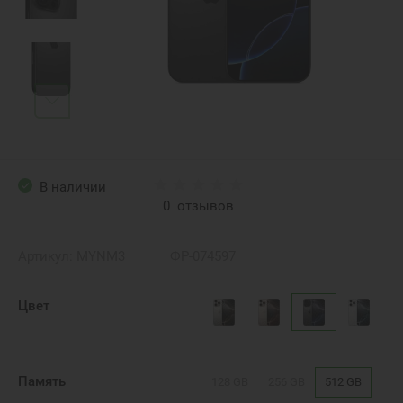
В наличии
0
отзывов
Артикул:
MYNM3
ФР-074597
Цвет
Память
128 GB
256 GB
512 GB