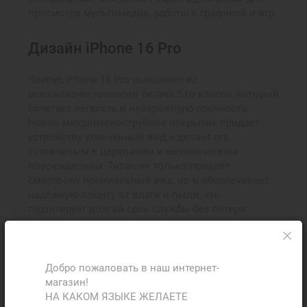
просмотра мультимедиа, работы с графикой и игр.
Дизайн iPhone 16 Pro
Корпус iPhone 16 Pro выполнен из
высококачественного титана 5-го класса, который
сочетает лёгкость и невероятную прочность.
Новое микропескоструйное покрытие придаёт
устройству утончённый вид и делает его
устойчивым к царапинам и механическим
повреждениям. Титан не только придаёт
смартфону премиальный вид, но и обеспечивает
надёжную защиту от влаги и пыли, что
гарантирует долгий срок службы без потери
качества.
Чип A18 Pro на iPhone 16 Pro
Добро пожаловать в наш интернет-
магазин!
Чип A18 Pro выводит производительность на
НА КАКОМ ЯЗЫКЕ ЖЕЛАЕТЕ
новый уровень благодаря усовершенствованной