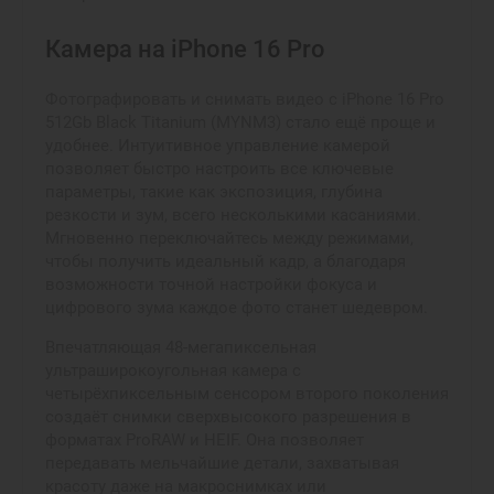
Камера на iPhone 16 Pro
Фотографировать и снимать видео с iPhone 16 Pro
512Gb Black Titanium (MYNM3) стало ещё проще и
удобнее. Интуитивное управление камерой
позволяет быстро настроить все ключевые
параметры, такие как экспозиция, глубина
резкости и зум, всего несколькими касаниями.
Мгновенно переключайтесь между режимами,
чтобы получить идеальный кадр, а благодаря
возможности точной настройки фокуса и
цифрового зума каждое фото станет шедевром.
Впечатляющая 48-мегапиксельная
ультраширокоугольная камера с
четырёхпиксельным сенсором второго поколения
создаёт снимки сверхвысокого разрешения в
форматах ProRAW и HEIF. Она позволяет
передавать мельчайшие детали, захватывая
красоту даже на макроснимках или