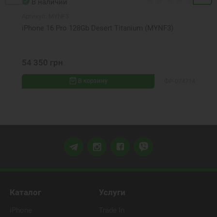
В наличии
Артикул:
MYNF3
iPhone 16 Pro 128Gb Desert Titanium (MYNF3)
54 350 грн
В корзину
ФР-074714
Каталог
Услуги
iPhone
Trade In