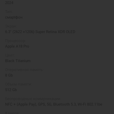
2024
Тип:
смартфон
Экран:
6.3" (2622 ×1206) Super Retina XDR OLED
Процессор:
Apple A18 Pro
Цвет:
Black Titanium
Оперативная память:
8 Gb
Объем памяти:
512 Gb
Беспроводные коммуникации:
NFC + (Apple Pay), GPS, 5G, Bluetooth 5.3, Wi-Fi 802.11be
Камера: