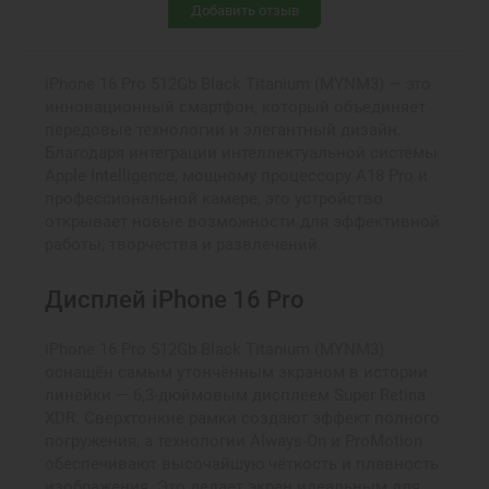
Добавить отзыв
iPhone 16 Pro 512Gb Black Titanium (MYNM3) — это
инновационный смартфон, который объединяет
передовые технологии и элегантный дизайн.
Благодаря интеграции интеллектуальной системы
Apple Intelligence, мощному процессору A18 Pro и
профессиональной камере, это устройство
открывает новые возможности для эффективной
работы, творчества и развлечений.
Дисплей iPhone 16 Pro
iPhone 16 Pro 512Gb Black Titanium (MYNM3)
оснащён самым утончённым экраном в истории
линейки — 6,3-дюймовым дисплеем Super Retina
XDR. Сверхтонкие рамки создают эффект полного
погружения, а технологии Always-On и ProMotion
обеспечивают высочайшую чёткость и плавность
изображения. Это делает экран идеальным для