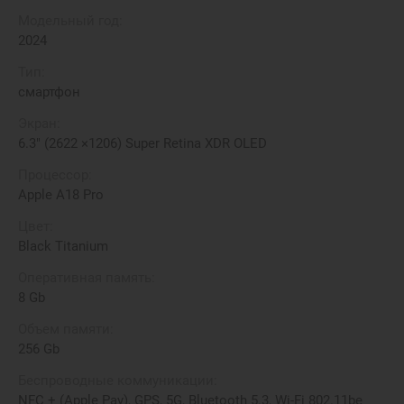
Модельный год:
2024
Тип:
смартфон
Экран:
6.3" (2622 ×1206) Super Retina XDR OLED
Процессор:
Apple A18 Pro
Цвет:
Black Titanium
Оперативная память:
8 Gb
Объем памяти:
256 Gb
Беспроводные коммуникации:
NFC + (Apple Pay), GPS, 5G, Bluetooth 5.3, Wi-Fi 802.11be