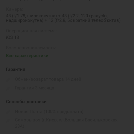
Камера:
48 (f/1.78, ширококутна) + 48 (f/2.2, 120 градусів,
надширококутна) + 12 (f/2.8, 5х кратний телеоб'єктив)
Операционная система:
iOS 18
Водонепроницаемость:
IP68
Все характеристики
Бренд:
Гарантия
Apple
Обмен/возврат товара 14 дней
Количество SIM-карт:
Гарантия 3 месяца
Sim
Способы доставки
Новая Почта (100% предоплата)
Самовывоз (г.Киев, ул.Большая Васильковская,
23А)