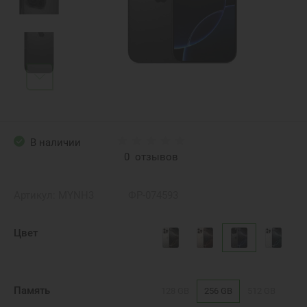
В наличии
0
отзывов
Артикул:
MYNH3
ФР-074593
Цвет
Память
128 GB
256 GB
512 GB