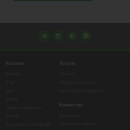
Каталог
Услуги
iPhone
Trade In
iPad
Сервисный центр
Mac
Гарантийный ремонт
Watch
Клиентам
Смарт годинники
Доставка
Vision
Гарантия и обмен
Airpods/HomePod/JBL