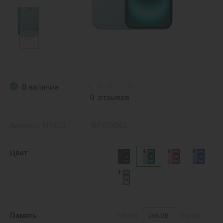
В наличии
0
отзывов
Артикул:
MYEJ3
ФР-074562
Цвет
Память
128 GB
256 GB
512 GB