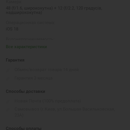
Камера:
48 (f/1.6, ширококутна) + 12 (f/2.2, 120 градусів,
надширококутна)
Операционная система:
iOS 18
Водонепроницаемость:
IP68
Все характеристики
Бренд:
Гарантия
Apple
Обмен/возврат товара 14 дней
Количество SIM-карт:
Гарантия 3 месяца
Sim
Способы доставки
Новая Почта (100% предоплата)
Самовывоз (г.Киев, ул.Большая Васильковская,
23А)
Способы оплаты