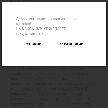
до 6 метров.
Чип A18 на iPhone 16
Добро пожаловать в наш интернет-
магазин!
Чип A18 в iPhone 16 256GB Teal (MYEJ3) выводит
НА КАКОМ ЯЗЫКЕ ЖЕЛАЕТЕ
производительность и энергоэффективность
ПРОДОЛЖИТЬ?
смартфонов на новый уровень благодаря 3-
нанометровой технологии. Этот процессор
РУССКИЙ
УКРАИНСКИЙ
обеспечивает не только молниеносную скорость,
но и впечатляющую оптимизацию ресурсов, делая
работу с требовательными приложениями, играми
и многозадачностью максимально плавной.
Чип A18 предлагает до 60% более быструю
обработку данных по сравнению с предыдущими
поколениями, а улучшенные графические
возможности делают устройство идеальным для
игр и динамичных задач. 6-ядерный CPU и 16-
ядерный Neural Engine позволяют быстро
справляться с самыми сложными процессами,
включая искусственный интеллект и машинное