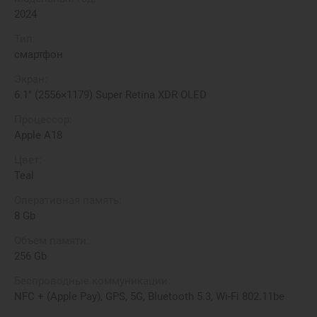
2024
Тип:
смартфон
Экран:
6.1" (2556×1179) Super Retina XDR OLED
Процессор:
Apple A18
Цвет:
Teal
Оперативная память:
8 Gb
Объем памяти:
256 Gb
Беспроводные коммуникации:
NFC + (Apple Pay), GPS, 5G, Bluetooth 5.3, Wi-Fi 802.11be