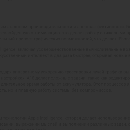
новым эталоном производительности и энергоэффективности. 
ревзойденную оптимизацию, что делает работу с тяжелыми пр
тельный прирост графических возможностей, что делает iPho
elligence, включая усовершенствованные вычислительные воз
скусственный интеллект в два раза быстрее, открывая новые
годаря аппаратному ускорению трассировки лучей графика в
настройках. A18 делает сложные задачи, такие как редактир
длительное время работы от аккумулятора. Этот процессор я
ть, но и плавную работу системы без компромиссов.
том технологии Apple Intelligence, которая делает использова
писании, выражении мыслей и выполнении различных задач, 