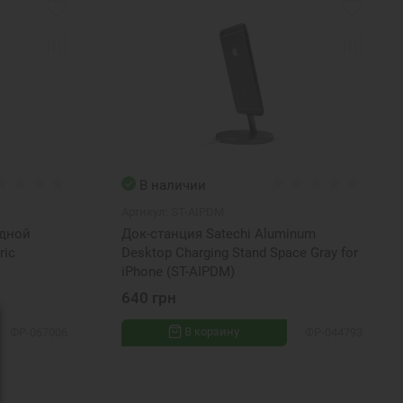
В наличии
Артикул:
ST-AIPDM
одной
Док-станция Satechi Aluminum
ric
Desktop Charging Stand Space Gray for
iPhone (ST-AIPDM)
640 грн
В корзину
ФР-067006
ФР-044793