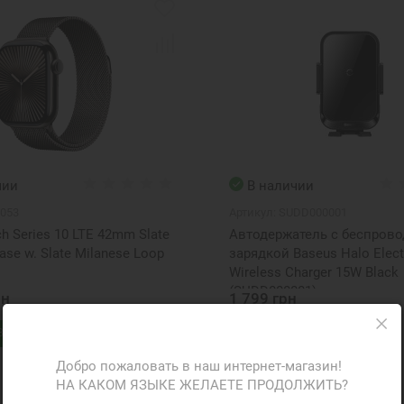
чии
В наличии
053
Артикул:
SUDD000001
h Series 10 LTE 42mm Slate
Автодержатель с беспров
ase w. Slate Milanese Loop
зарядкой Baseus Halo Elect
Wireless Charger 15W Black
(SUDD000001)
рн
1 799 грн
В корзину
В корзину
ФР-074819
Добро пожаловать в наш интернет-магазин!
НА КАКОМ ЯЗЫКЕ ЖЕЛАЕТЕ ПРОДОЛЖИТЬ?