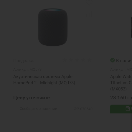
Предзаказ
В нали
Артикул:
MQJ73
Артикул:
MX
Акустическая система Apple
Apple Watc
HomePod 2 - Midnight (MQJ73)
Titanium C
(MX053)
Цену уточняйте
28 160 г
Сообщить о наличии
ФР-070549