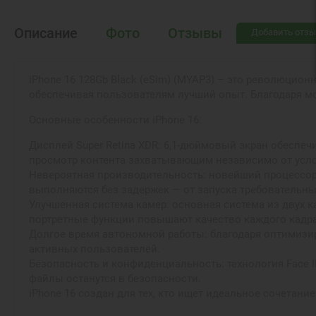
Описание
Фото
Отзывы
Добавить отзы
iPhone 16 128Gb Black (eSim) (MYAP3) – это революци
обеспечивая пользователям лучший опыт. Благодаря мо
Основные особенности iPhone 16:
Дисплей Super Retina XDR: 6,1-дюймовый экран обеспе
просмотр контента захватывающим независимо от усл
Невероятная производительность: новейший процессор 
выполняются без задержек — от запуска требовательн
Улучшенная система камер: основная система из двух 
портретные функции повышают качество каждого кадра,
Долгое время автономной работы: благодаря оптимизир
активных пользователей.
Безопасность и конфиденциальность: технология Face I
файлы останутся в безопасности.
iPhone 16 создан для тех, кто ищет идеальное сочетан