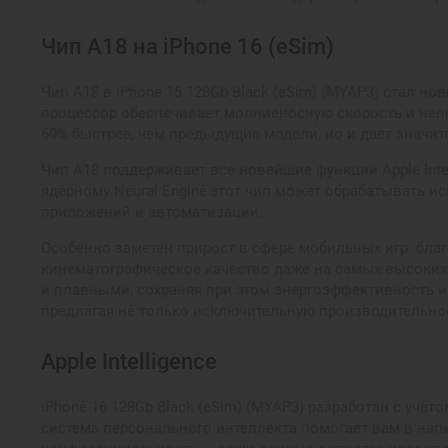
Чип A18 на iPhone 16 (eSim)
Чип A18 в iPhone 16 128Gb Black (eSim) (MYAP3) стал 
процессор обеспечивает молниеносную скорость и неп
60% быстрее, чем предыдущие модели, но и дает значи
Чип A18 поддерживает все новейшие функции Apple Int
ядерному Neural Engine этот чип может обрабатывать и
приложений и автоматизации.
Особенно заметен прирост в сфере мобильных игр: бла
кинематографическое качество даже на самых высоких 
и плавными, сохраняя при этом энергоэффективность и 
предлагая не только исключительную производительнос
Apple Intelligence
iPhone 16 128Gb Black (eSim) (MYAP3) разработан с уче
система персонального интеллекта помогает вам в на