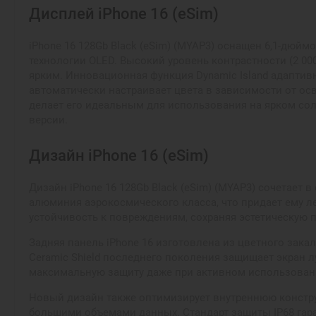
Дисплей iPhone 16 (eSim)
iPhone 16 128Gb Black (eSim) (MYAP3) оснащен 6,1-дюй
технологии OLED. Высокий уровень контрастности (2 0
ярким. Инновационная функция Dynamic Island адаптив
автоматически настраивает цвета в зависимости от осв
делает его идеальным для использования на ярком солн
версии.
Дизайн iPhone 16 (eSim)
Дизайн iPhone 16 128Gb Black (eSim) (MYAP3) сочетает
алюминия аэрокосмического класса, что придает ему ле
устойчивость к повреждениям, сохраняя эстетическую 
Задняя панель iPhone 16 изготовлена из цветного закал
Ceramic Shield последнего поколения защищает экран л
максимальную защиту даже при активном использован
Новый дизайн также оптимизирует внутреннюю конструк
большими объемами данных. Стандарт защиты IP68 гаран