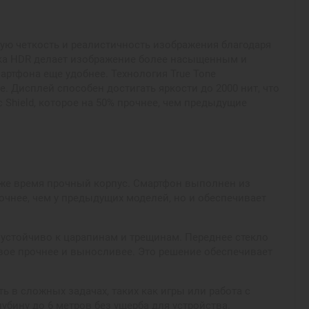
ную четкость и реалистичность изображения благодаря
ржка HDR делает изображение более насыщенным и
ртфона еще удобнее. Технология True Tone
 Дисплей способен достигать яркости до 2000 нит, что
Shield, которое на 50% прочнее, чем предыдущие
о же время прочный корпус. Смартфон выполнен из
очнее, чем у предыдущих моделей, но и обеспечивает
и устойчиво к царапинам и трещинам. Переднее стекло
двое прочнее и выносливее. Это решение обеспечивает
 в сложных задачах, таких как игры или работа с
убину до 6 метров без ущерба для устройства.