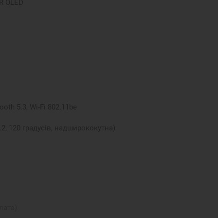
DR OLED
ooth 5.3, Wi-Fi 802.11be
2.2, 120 градусів, надширококутна)
лата)