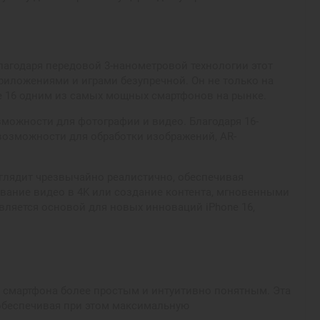
Благодаря передовой 3-нанометровой технологии этот
иложениями и играми безупречной. Он не только на
ne 16 одним из самых мощных смартфонов на рынке.
можности для фотографии и видео. Благодаря 16-
 возможности для обработки изображений, AR-
ыглядит чрезвычайно реалистично, обеспечивая
ование видео в 4K или создание контента, мгновенными
вляется основой для новых инноваций iPhone 16,
ние смартфона более простым и интуитивно понятным. Эта
обеспечивая при этом максимальную