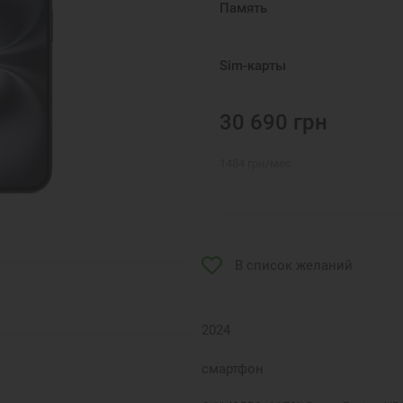
Память
Sim-карты
30 690
грн
1484
грн
/мес
В список желаний
2024
смартфон