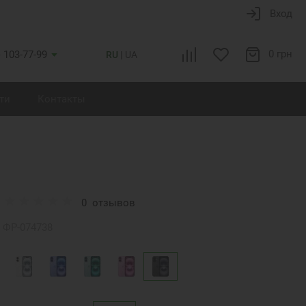
Вход
0 грн
) 103-77-99
RU
UA
ти
Контакты
0
отзывов
ФР-074738