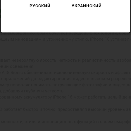
РУССКИЙ
УКРАИНСКИЙ
в
онный смартфон, который сочетает передовые технологии, со
щным инновациям и утонченному стилю, iPhone 16 устанавли
чивает невероятную яркость, четкость и реалистичность изо
овий освещения.
A18 Bionic обеспечивает исключительную скорость и эффект
ых приложений до редактирования видео в высоком разрешен
камер позволяет снимать потрясающие фотографии и видео д
 добавляя глубину и четкость.
ованному аккумулятору iPhone 16 может работать целый день
D работает быстро и точно, предоставляя высокий уровень з
ие мощности, стиля и инновационных функций в своем смартф