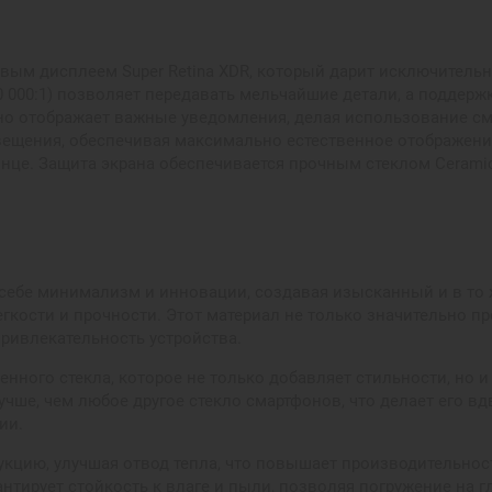
мовым дисплеем Super Retina XDR, который дарит исключитель
00 000:1) позволяет передавать мельчайшие детали, а подде
но отображает важные уведомления, делая использование сма
ещения, обеспечивая максимально естественное отображение.
це. Защита экрана обеспечивается прочным стеклом Ceramic 
 в себе минимализм и инновации, создавая изысканный и в т
гкости и прочности. Этот материал не только значительно пр
привлекательность устройства.
енного стекла, которое не только добавляет стильности, но 
учше, чем любое другое стекло смартфонов, что делает его в
ии.
цию, улучшая отвод тепла, что повышает производительность
тирует стойкость к влаге и пыли, позволяя погружение на гл