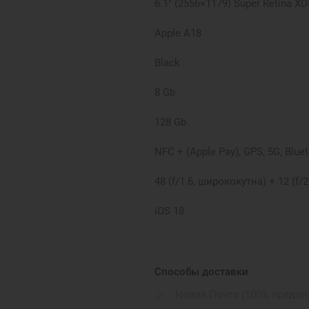
6.1" (2556×1179) Super Retina X
Apple A18
Black
8 Gb
128 Gb
NFC + (Apple Pay), GPS, 5G, Bluet
48 (f/1.6, ширококутна) + 12 (f/
iOS 18
IP68
Apple
Способы доставки
Новая Почта (100% предоп
2 eSIM