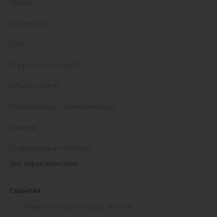
Экран:
Процессор:
Цвет:
Оперативная память:
Объем памяти:
Беспроводные коммуникации:
Камера:
Операционная система:
Все характеристики
Водонепроницаемость:
Бренд:
Гарантия
Обмен/возврат товара 14 дней
Количество SIM-карт: