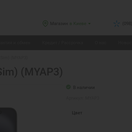
Магазин
в Киеве
(098
рантия и обмен
Кредит / Рассрочка
О нас
Новос
eSim) (MYAP3)
Sim) (MYAP3)
В наличии
Артикул:
MYAP3
Цвет