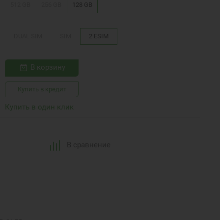
512 GB
256 GB
128 GB
DUAL SIM
SIM
2 ESIM
В корзину
Купить в кредит
Купить в один клик
В сравнение