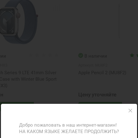
чии
В наличии
HX3
Артикул:
MU8F2
h Series 9 LTE 41mm Silver
Apple Pencil 2 (MU8F2)
ase with Winter Blue Sport
X3)
рн
Цену уточняйте
В корзину
Под заказ
ФР-070231
Добро пожаловать в наш интернет-магазин!
НА КАКОМ ЯЗЫКЕ ЖЕЛАЕТЕ ПРОДОЛЖИТЬ?