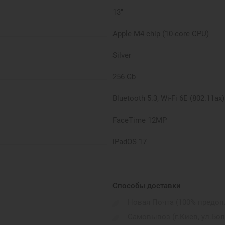
13"
Apple M4 chip (10-core CPU)
Silver
256 Gb
Bluetooth 5.3, Wi-Fi 6E (802.11ax)
FaceTime 12MP
iPadOS 17
Wi-Fi only
до 10 годин
Способы доставки
Новая Почта (100% предоп
582 г
Самовывоз (г.Киев, ул.Бо