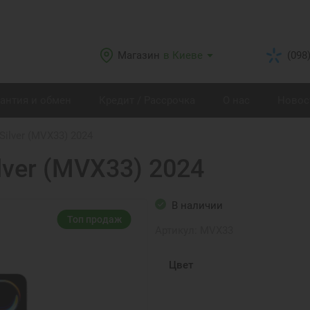
Магазин
в Киеве
(098
рантия и обмен
Кредит / Рассрочка
О нас
Новос
 Silver (MVX33) 2024
ilver (MVX33) 2024
В наличии
Топ продаж
Артикул:
MVX33
Цвет