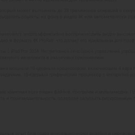
оторый может выполнять до 38 триллионов операций в секунд
выделять объекты из фона в видео 4K или автоматически со
позволяет энергоэффективно воспроизводить видео высокого
део в формате 4K ProRes, что делает его идеальным для пр
ы с iPad Pro 2024. Интуитивное сенсорное управление упрощ
венного интеллекта в различных приложениях.
ащена мощным 10-ядерным процессором, включающим 4 ядра п
адачами. 10-ядерный графический процессор с аппаратно-ус
для хранения всех ваших файлов, программ и мультимедиа. Пр
ть и производительность, позволяя запускать ресурсоемкие
ельный опыт благодаря инновационному дизайну и передовым 