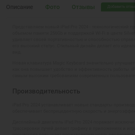
Описание
Фото
Отзывы
Добавить отзы
Представляем новый iPad Pro 2024 - технологический 
объемом памяти 256Gb и поддержкой Wi-Fi в цвете Silv
удивляет своей портативностью и способностью справл
его высокий статус. Стильный дизайн делает его идеа
вид.
Новая клавиатура Magic Keyboard значительно улучшает
как она повышает удобство и эффективность работы. iP
самым высоким требованиям современных пользовате
Производительность
iPad Pro 2024 устанавливает новые стандарты произво
обеспечивает беспрецедентную скорость и энергоэффек
Дисплейный двигатель iPad Pro 2024 поражает исключ
трассировки лучей делает графику в приложениях и иг
процессора повышает производительность рендеринга, ч