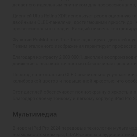
делает его идеальным спутником для профессионалов, 
Дисплей Ultra Retina XDR использует революционную та
двойными OLED-панелями, достигающими яркости до 160
профессиональных задач. Каждый пиксель контролируе
Функции ProMotion и True Tone адаптируют дисплей к 
Режим эталонного изображения гарантирует профессион
Благодаря контрасту 2 000 000:1, дисплей воспроизво
движение с высокой точностью обеспечивает реалистич
Переход на технологию OLED значительно улучшает кач
калибровкой цветов и повышенной яркостью, что особ
Этот дисплей обеспечивает полноэкранную яркость и п
Благодаря своему тонкому и легкому корпусу, iPad Pro
Мультимедиа
В новом iPad Pro 2024 передовые технологии мультиме
возможностям камеры, LiDAR-сканера и аудиосистемы.