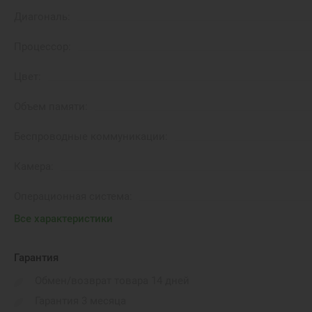
Диагональ:
Процессор:
Цвет:
Объем памяти:
Беспроводные коммуникации:
Камера:
Операционная система:
Все характеристики
Модуль LTE:
Время автономной работы:
Гарантия
Обмен/возврат товара 14 дней
Вес:
Гарантия 3 месяца