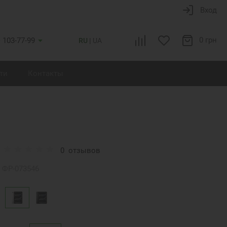
Вход
0 грн
) 103-77-99
RU
UA
ти
Контакты
0
отзывов
ФР-073546