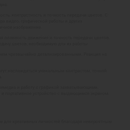
дня.
сть, контрастность и точность передачи цветов. С
ра видео, графической работы и других
ичное изображение.
ая плавность движения и точность передачи цветов.
дачу цветов, необходимую для их работы.
ением чрезвычайно детализированными. Реакция на
огут наслаждаться уникальным контрастом, точной
а.
тимедиа и работу с графикой захватывающими.
ое и портативное устройство с выдающимся экраном.
ом для креативных личностей благодаря невероятным