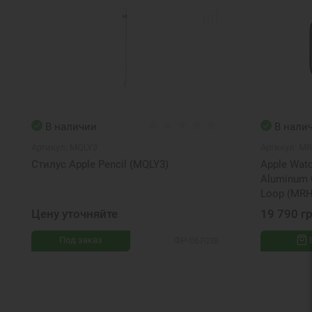
В наличии
В нали
Артикул:
MQLY3
Артикул:
MR
Стилус Apple Pencil (MQLY3)
Apple Watc
Aluminum C
Loop (MRH
Цену уточняйте
19 790 г
Под заказ
ФР-067038