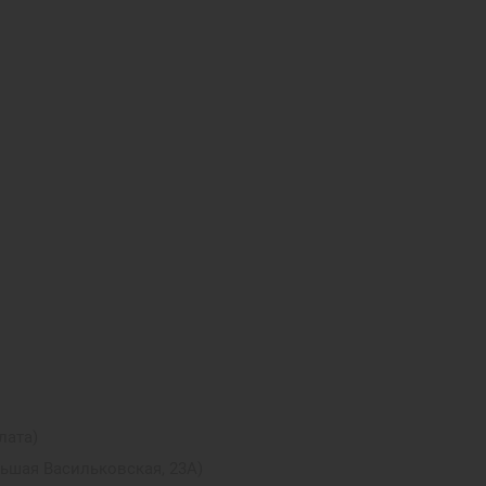
лата)
льшая Васильковская, 23А)