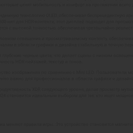
которые ценят мобильность и комфорт на протяжении всего 
ндемную технологию OLED, обеспечивая беспрецедентную ярко
0 нит для HDR-контента, этот дисплей подходит для просмот
тся с высокой точностью, обеспечивая чрезвычайно реалист
условиям освещения и просматриваемому контенту, обеспечив
алам в области графики и дизайна стабильную и точную пере
дит глубокие черные цвета, что делает сцены с низким освещ
ность HDR-пейзажей, текстур и тонов.
ество изображения по сравнению с Mini LED. Пользователи м
енно важно для профессионалов в области графики и дизайн
родуктивность XDR следующего уровня, делая просмотр муль
 2024 становится идеальным выбором для тех, кто ищет мощн
диа меняют правила игры. Это устройство становится магнит