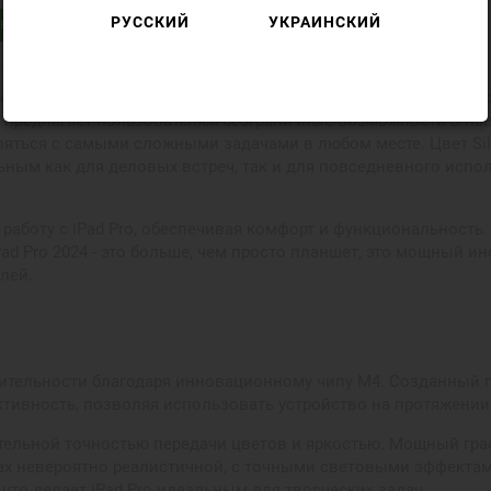
РУССКИЙ
УКРАИНСКИЙ
в
прорыв в мире планшетов, который объединяет в себе высок
er предлагает пользователям безграничные возможности в не
яться с самыми сложными задачами в любом месте. Цвет Silv
льным как для деловых встреч, так и для повседневного исп
 работу с iPad Pro, обеспечивая комфорт и функциональность.
ad Pro 2024 - это больше, чем просто планшет, это мощный и
лей.
дительности благодаря инновационному чипу M4. Созданный п
тивность, позволяя использовать устройство на протяжении 
ительной точностью передачи цветов и яркостью. Мощный гр
рах невероятно реалистичной, с точными световыми эффектам
то делает iPad Pro идеальным для творческих задач.