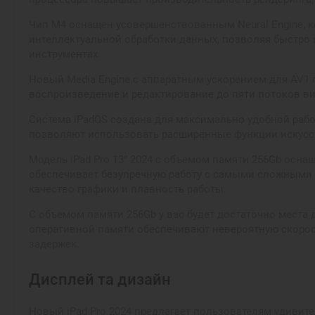
Чип M4 оснащен усовершенствованным Neural Engine, к
интеллектуальной обработки данных, позволяя быстро 
инструментах.
Новый Media Engine с аппаратным ускорением для AV1 
воспроизведение и редактирование до пяти потоков ви
Система iPadOS создана для максимально удобной работ
позволяют использовать расширенные функции искусст
Модель iPad Pro 13" 2024 с объемом памяти 256Gb осн
обеспечивает безупречную работу с самыми сложными з
качество графики и плавность работы.
С объемом памяти 256Gb у вас будет достаточно места 
оперативной памяти обеспечивают невероятную скорос
задержек.
Дисплей та дизайн
Новый iPad Pro 2024 предлагает пользователям удивит