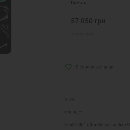
Память
57 050
грн
2758
грн
/мес
В список желаний
2024
планшет
2752x2064 Ultra Retina Tandem 