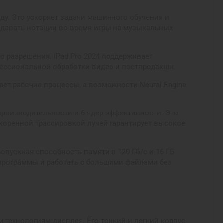
у. Это ускоряет задачи машинного обучения и
здавать нотации во время игры на музыкальных
 разрешения. iPad Pro 2024 поддерживает
офессиональной обработки видео и постпродакшн.
ает рабочие процессы, а возможности Neural Engine
роизводительности и 6 ядер эффективности. Это
коренной трассировкой лучей гарантирует высокое
опускная способность памяти в 120 ГБ/с и 16 ГБ
 программы и работать с большими файлами без
технологиям дисплея. Его тонкий и легкий корпус