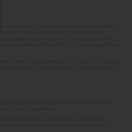
ую производительность и изысканный дизайн. Модель с
вероятно тонком и легком корпусе. Этот планшет
er добавляет устройству элегантности, подчеркивая
ользования, обеспечивая универсальный и современный
 Инвестиция в эту клавиатуру полностью оправдана, так
нструмент для работы и развлечений, который отвечает
о последней 3-нанометровой технологии, этот чип
всего дня без перерывов.
афический процессор с аппаратным ускорением
и и отражениями. Новая архитектура графического