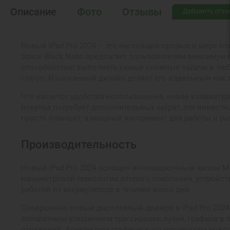
Описание
Фото
Отзывы
Добавить отзы
Новый iPad Pro 2024 – это настоящий прорыв в мире пл
Space Black Nano предлагает пользователям максимум 
способностью выполнять самые сложные задачи в любое
статус. Изысканный дизайн делает его идеальным как 
Что касается удобства использования, новая клавиатур
покупка потребует дополнительных затрат, эти инвести
просто планшет, а мощный инструмент для работы и 
Производительность
Новый iPad Pro 2024 оснащен инновационным чипом M4,
нанометровой технологии второго поколения, устройс
работой от аккумулятора в течение всего дня.
Совершенно новый дисплейный движок в iPad Pro 2024
аппаратным ускорением трассировки лучей, графика в 
отражений. Архитектура графического процессора ново