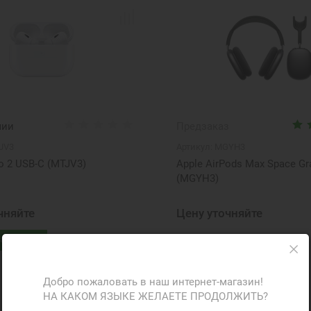
чии
Предзаказ
JV3
Артикул:
MGYH3
o 2 USB‑C (MTJV3)
Apple AirPods Max Space Gr
(MGYH3)
чняйте
Цену уточняйте
аказ
Сообщить о наличии
ФР-070382
Добро пожаловать в наш интернет-магазин!
НА КАКОМ ЯЗЫКЕ ЖЕЛАЕТЕ ПРОДОЛЖИТЬ?