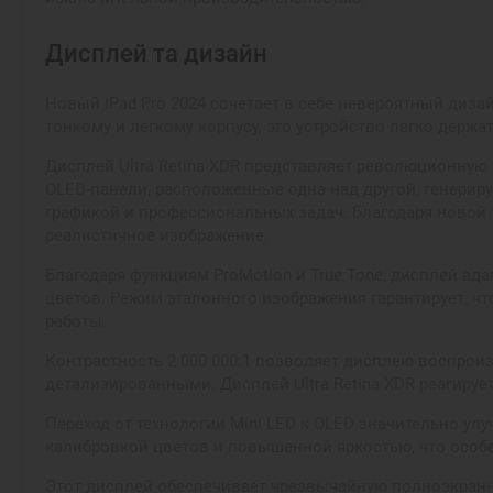
Дисплей та дизайн
Новый iPad Pro 2024 сочетает в себе невероятный диз
тонкому и легкому корпусу, это устройство легко держ
Дисплей Ultra Retina XDR представляет революционную
OLED-панели, расположенные одна над другой, генериру
графикой и профессиональных задач. Благодаря новой 
реалистичное изображение.
Благодаря функциям ProMotion и True Tone, дисплей а
цветов. Режим эталонного изображения гарантирует, ч
работы.
Контрастность 2 000 000:1 позволяет дисплею воспрои
детализированными. Дисплей Ultra Retina XDR реагируе
Переход от технологии Mini LED к OLED значительно у
калибровкой цветов и повышенной яркостью, что особ
Этот дисплей обеспечивает чрезвычайную полноэкранну