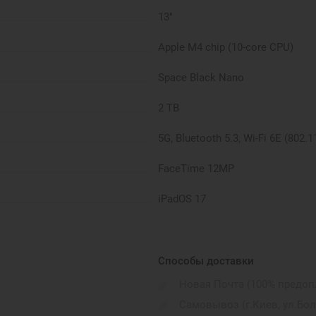
13"
Apple M4 chip (10-core CPU)
Space Black Nano
2 TB
5G, Bluetooth 5.3, Wi-Fi 6E (802.1
FaceTime 12MP
iPadOS 17
Wi-Fi+LTE
до 9 годин
Способы доставки
Новая Почта (100% предоп
582 г
Самовывоз (г.Киев, ул.Бо