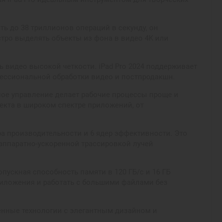
ть до 38 триллионов операций в секунду, он
тро выделять объекты из фона в видео 4K или
видео высокой четкости. iPad Pro 2024 поддерживает
фессиональной обработки видео и постпродакшн.
рное управление делает рабочие процессы проще и
екта в широком спектре приложений, от
а производительности и 6 ядер эффективности. Это
аппаратно-ускоренной трассировкой лучей
пускная способность памяти в 120 ГБ/с и 16 ГБ
риложения и работать с большими файлами без
менные технологии с элегантным дизайном и