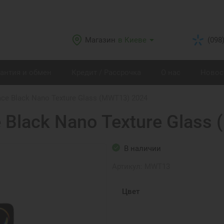
Магазин
в Киеве
(098
рантия и обмен
Кредит / Рассрочка
О нас
Новос
ace Black Nano Texture Glass (MWT13) 2024
e Black Nano Texture Glass
В наличии
Артикул:
MWT13
Цвет