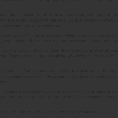
ром в области искусственного интеллекта. Способный выполня
теллектуальной обработки данных. Это дает возможность быс
ы на музыкальных инструментах.
рением для AV1 позволяет энергоэффективно воспроизводить 
део в формате 4K ProRes, что делает его идеальным для про
простить работу с iPad Pro 2024. Интуитивно понятное сенсо
ural Engine для расширенных функций искусственного интелл
ена мощным 10-ядерным процессором, который включает 4 ядр
и сложными задачами. 10-ядерный графический процессор с 
аботы.
я хранения всех ваших файлов, программ и мультимедиа. Про
 и производительность, позволяя запускать ресурсоемкие п
иональной деятельности и творчества, сочетая самые совре