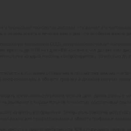
айн и передовые технологии дисплея, что делает его настоя
ать и использовать в течение всего дня, что особенно важно 
 тандемную технологию OLED, которая обеспечивает непревзой
ют яркость до 1600 нит для HDR-контента, что делает этот д
технологии каждый пиксель контролируется с точностью до 
даптируется к условиям освещения и просматриваемому контен
то профессионалы в области графики и дизайна получат точну
зводить чрезвычайно глубокий черный цвет, делая сцены с 
т на движение с поразительной точностью, обеспечивая реали
лучшает качество изображения. Теперь пользователи могут на
енно важно для профессионалов в области графики и дизайн
ю яркость и производительность XDR следующего уровня, де