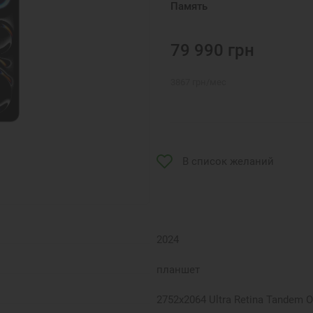
Память
79 990
грн
3867
грн
/мес
В список желаний
2024
планшет
2752x2064 Ultra Retina Tandem 