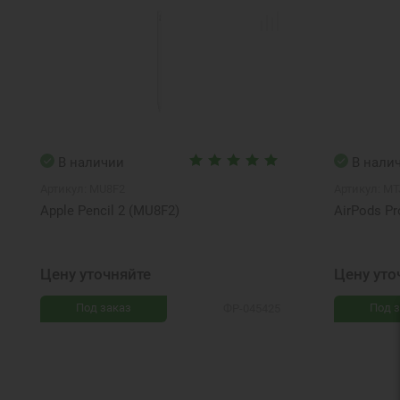
В наличии
В нали
Артикул:
MU8F2
Артикул:
MT
Apple Pencil 2 (MU8F2)
AirPods Pr
Цену уточняйте
Цену уто
Под заказ
Под з
ФР-045425