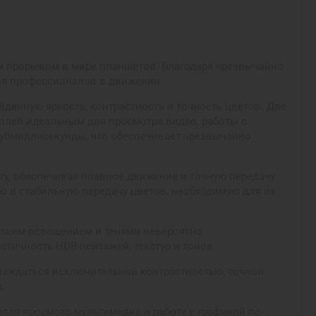
щим прорывом в мире планшетов. Благодаря чрезвычайно
для профессионалов в движении.
денную яркость, контрастность и точность цветов. Две
исплей идеальным для просмотра видео, работы с
субмиллисекунды, что обеспечивает чрезвычайно
ту, обеспечивая плавное движение и точную передачу
ю и стабильную передачу цветов, необходимую для их
низким освещением и тенями невероятно
стичность HDR-пейзажей, текстур и тонов.
слаждаться исключительной контрастностью, точной
а.
лая просмотр мультимедиа и работу с графикой по-