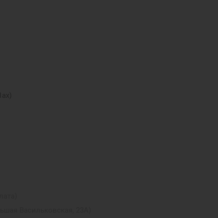
1ax)
лата)
льшая Васильковская, 23А)