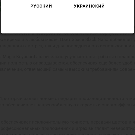
РУССКИЙ
УКРАИНСКИЙ
в
аншетов, сочетающий высокую производительность с изысканн
возможностей в невероятно тонком и легком корпусе. Этот 
 время и в любом месте. Цвет Space Black Nano добавляет 
для деловых встреч, так и для повседневного использования
а Magic Keyboard значительно улучшает опыт работы с планш
ции полностью оправдываются, обеспечивая еще более удобную
развлечений, отвечающий самым высоким требованиям совре
 который задает новые стандарты производительности в мир
тво обеспечивает непревзойденную скорость и энергоэффект
 обеспечивает исключительную точность передачи цветов и я
профессиональных приложениях и играх выглядит невероятно 
го поколения повышает производительность рендеринга, дела