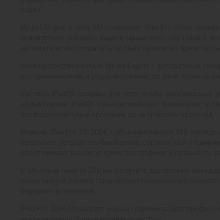
задач.
Neural Engine в чипе M4 позволяет iPad Pro стать лиде
значительно ускоряет задачи машинного обучения и ин
автоматически создавать нотные записи во время игр
Усовершенствованный Media Engine с аппаратным уско
воспроизведение и редактирование до пяти потоков ви
Система iPadOS создана для того, чтобы максимально у
эффективнее. iPadOS также использует возможности Ne
профессиональных программ до творческих проектов.
Модель iPad Pro 13" 2024 с объемом памяти 2Tb оснащ
позволяет устройству безупречно справляться с самым
обеспечивает высокое качество графики и плавность р
С объемом памяти 2Tb вы получите достаточно места дл
оперативной памяти гарантируют невероятную скорость
задержек и перебоев.
iPad Pro 2024 открывает новые горизонты для професс
исключительной производительностью.