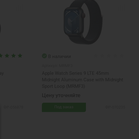
В наличии
Артикул:
MRMF3
ay
Apple Watch Series 9 LTE 45mm
Midnight Aluminum Case with Midnight
Sport Loop (MRMF3)
Цену уточняйте
Под заказ
ФР-056878
ФР-070235