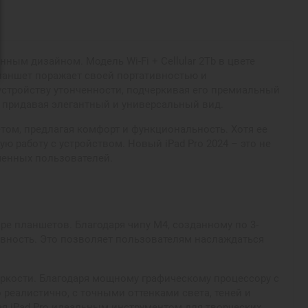
ым дизайном. Модель Wi-Fi + Cellular 2Tb в цвете
планшет поражает своей портативностью и
устройству утонченности, подчеркивая его премиальный
, придавая элегантный и универсальный вид.
етом, предлагая комфорт и функциональность. Хотя ее
 работу с устройством. Новый iPad Pro 2024 – это не
менных пользователей.
е планшетов. Благодаря чипу M4, созданному по 3-
ивность. Это позволяет пользователям наслаждаться
ркости. Благодаря мощному графическому процессору с
реалистично, с точными оттенками света, теней и
я iPad Pro идеальным инструментом для творческих