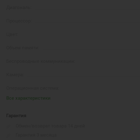
Диагональ:
Процессор:
Цвет:
Объем памяти:
Беспроводные коммуникации:
Камера:
Операционная система:
Все характеристики
Модуль LTE:
Время автономной работы:
Гарантия
Обмен/возврат товара 14 дней
Вес:
Гарантия 3 месяца