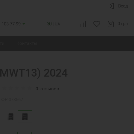
Вход
0 грн
) 103-77-99
RU
UA
ти
Контакты
 (MWT13) 2024
0
отзывов
ФР-073567