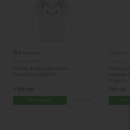
В наличии
Предзака
Артикул:
MXP93
Артикул:
CC
AirPods 4 with Active Noise
Сетевое з
Cancellation (MXP93)
Compact Q
(1Type-C +
8 600 грн
390 грн
В корзину
Под з
ФР-074870