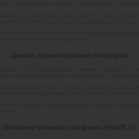
 Tone снимки получаются чёткими, насыщенными и естестве
камера (122°) расположена сбоку дисплея — удобно для вид
ивает пользователя в центре кадра при движении — идеально 
Res 4K/1080p превращает планшет в компактную киностудию. 
ечивая мобильность без компромиссов.
Дизайн, превосходящий стандарты
зготовлен из 100% переработанного алюминия, что делает его
 мире, сохраняющий при этом высокую жёсткость конструкции
профессиональный стиль устройства. Поверхность корпуса пр
ет планшет удобным для работы в пути, в транспорте или во в
, iPad Pro создаёт объёмное, насыщенное звучание. Смотрет
атляет.
Интеллектуальная платформа iPadOS 26