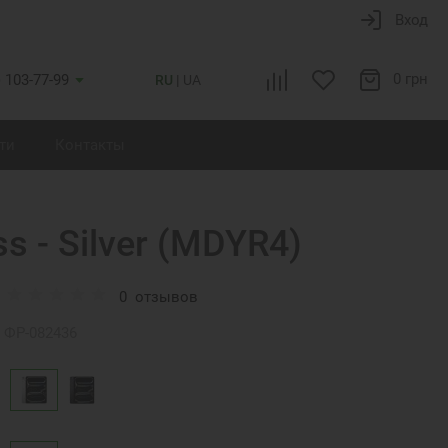
Вход
0 грн
) 103-77-99
RU
UA
ти
Контакты
ss - Silver (MDYR4)
0
отзывов
ФР-082436