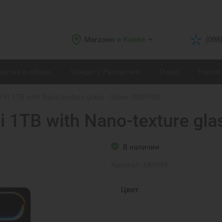
Магазин
в Киеве
(098
рантия и обмен
Кредит / Рассрочка
О нас
Новос
-Fi 1TB with Nano-texture glass - Silver (MDYR4)
i 1TB with Nano-texture gla
В наличии
Артикул:
MDYR4
Цвет