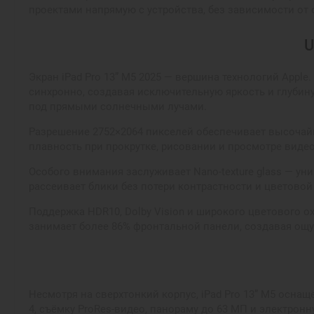
проектами напрямую с устройства, без зависимости от 
U
Экран iPad Pro 13” M5 2025 — вершина технологий Appl
синхронно, создавая исключительную яркость и глубин
под прямыми солнечными лучами.
Разрешение 2752×2064 пикселей обеспечивает высочайшу
плавность при прокрутке, рисовании и просмотре видео
Особого внимания заслуживает Nano-texture glass — ун
рассеивает блики без потери контрастности и цветовой
Поддержка HDR10, Dolby Vision и широкого цветового 
занимает более 86% фронтальной панели, создавая ощу
Несмотря на сверхтонкий корпус, iPad Pro 13” M5 осна
4, съёмку ProRes-видео, панораму до 63 МП и электрон