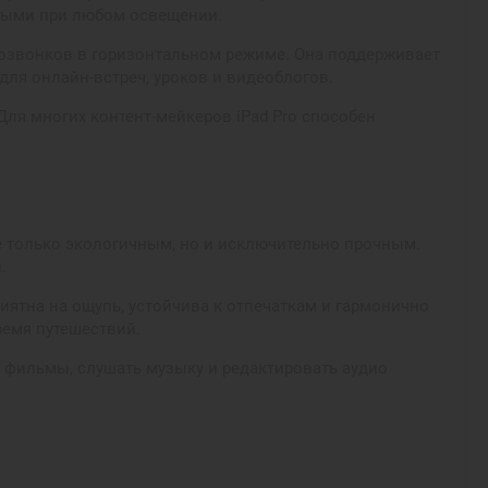
нными при любом освещении.
еозвонков в горизонтальном режиме. Она поддерживает
для онлайн-встреч, уроков и видеоблогов.
Для многих контент-мейкеров iPad Pro способен
 не только экологичным, но и исключительно прочным.
.
иятна на ощупь, устойчива к отпечаткам и гармонично
ремя путешествий.
ь фильмы, слушать музыку и редактировать аудио