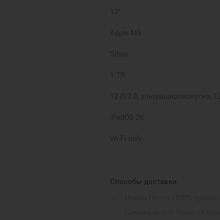
13"
Apple M5
Silver
1 TB
12 (f/2.0, ультраширококутна, 12
iPadOS 26
Wi-Fi only
до 10 годин
582 г
Способы доставки
Новая Почта (100% предоп
Magnetic connector, DisplayPort,
Самовывоз (г.Киев, ул.Бо