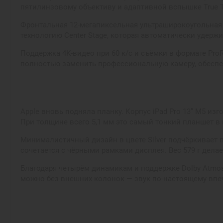
пятилинзовому объективу и адаптивной вспышке True
Фронтальная 12-мегапиксельная ультраширокоугольная 
технологию Center Stage, которая автоматически удерж
Поддержка 4K-видео при 60 к/с и съёмки в формате Pro
полностью заменить профессиональную камеру, обесп
Apple вновь подняла планку. Корпус iPad Pro 13” M5 и
При толщине всего 5,1 мм это самый тонкий планшет в
Минималистичный дизайн в цвете Silver подчёркивает 
сочетается с чёрными рамками дисплея. Вес 579 г дела
Благодаря четырём динамикам и поддержке Dolby Atmos
можно без внешних колонок — звук по-настоящему впеч