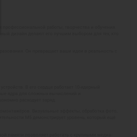
для профессиональной работы, творчества и обучения.
чный дизайн делают его лучшим выбором для тех, кто
бразования. Он превращает ваши идеи в реальность с
устройств. В его сердце работает 10-ядерный
ные ядра для сложных вычислений и
кономно расходует заряд.
еомонтажёров. Визуальные эффекты, обработка фото,
ительности M5 демонстрирует уровень, который ещё
ной памяти позволяет работать с крупными медиа-