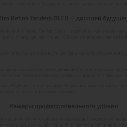
облачных сервисов. Это уровень настольного компьютера в к
ltra Retina Tandem OLED — дисплей будуще
e. Новый Ultra Retina Tandem OLED — первый в мире тандемный
у цвета. Благодаря яркости до 1600 нит в пиковом режиме H
ю чёткость при плотности 264 ppi, а частота обновления 120
.
икальное матовое покрытие, ранее доступное только на профе
 точности, поэтому работать с графикой, видео или текстом 
охвата P3 делает этот экран идеальным инструментом для спе
щение полного погружения в контент.
Камеры профессионального уровня
щён мощнейшей системой камер. Основная 12-мегапиксельная 
ную стабилизацию изображения (EIS), обеспечивая плавные ка