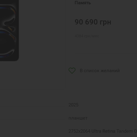
Память
90 690
грн
4384
грн
/мес
В список желаний
2025
планшет
2752x2064 Ultra Retina Tandem O