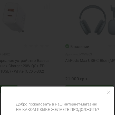
з
В наличии
XJ-B02
Артикул:
MWW63
арядное устройство Baseus
AirPods Max USB-C Blue (
uick Charger 20W QC+ PD
 1USB) - White (CCXJ-B02)
21 000 грн
аказ
В корзину
ФР-067139
Добро пожаловать в наш интернет-магазин!
НА КАКОМ ЯЗЫКЕ ЖЕЛАЕТЕ ПРОДОЛЖИТЬ?