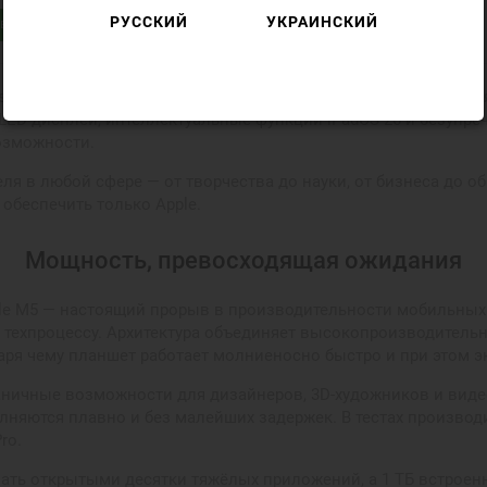
РУССКИЙ
УКРАИНСКИЙ
в
 glass Silver (MDYR4) — это мощный универсальный инструмент 
ED-дисплей, интеллектуальные функции iPadOS 26 и безупре
озможности.
еля в любой сфере — от творчества до науки, от бизнеса до о
обеспечить только Apple.
Мощность, превосходящая ожидания
pple M5 — настоящий прорыв в производительности мобильных 
 техпроцессу. Архитектура объединяет высокопроизводитель
ря чему планшет работает молниеносно быстро и при этом э
раничные возможности для дизайнеров, 3D-художников и вид
лняются плавно и без малейших задержек. В тестах производ
ro.
ать открытыми десятки тяжёлых приложений, а 1 ТБ встроен