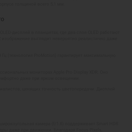
орпусе толщиной всего 5,1 мм.
го
 OLED-дисплей в планшетах, где два слоя OLED работают
DR изображение выглядит невероятно реалистично даже
 Гц (технология ProMotion) гарантирует максимальную
ссиональных мониторах Apple Pro Display XDR. Оно
комфортно даже при ярком освещении.
циалистов, ценящих точность цветопередачи. Дисплей
широкоугольная камера (f/1.8) поддерживает Smart HDR
дры даже при движении. Благодаря Focus Pixels,