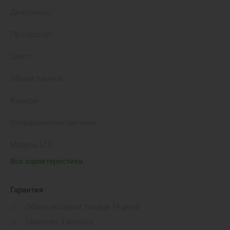
Диагональ:
Процессор:
Цвет:
Объем памяти:
Камера:
Операционная система:
Модуль LTE:
Все характеристики
Время автономной работы:
Вес:
Гарантия
Обмен/возврат товара 14 дней
Порты подключения:
Гарантия 3 месяца