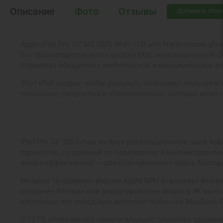
Описание
Фото
Отзывы
Добавить отзы
Apple iPad Pro 13” M5 2025 Wi-Fi 1TB with Nano-texture
Его производительность уровня Mac, инновационный OL
стремится объединить мобильность и максимальные в
Этот iPad создан, чтобы раскрыть потенциал пользоват
точностью, скоростью и утончённостью, которые может 
iPad Pro 13” 2025 года на базе революционного чипа A
процессор, созданный по передовому 3-нанометровому
энергоэффективные — для повседневных задач, благода
Мощная 10-ядерная графика Apple GPU открывает безг
создание AR-сцен или редактирование видео в 4K выпо
несколько лет назад был доступен только на MacBook P
С 12 ГБ оперативной памяти планшет способен удержив