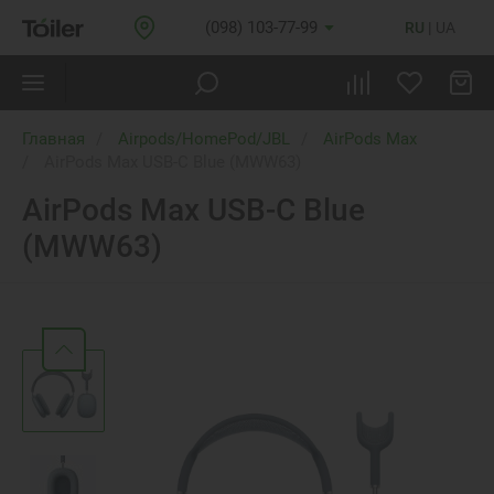
(098) 103-77-99
RU
UA
Главная
Airpods/HomePod/JBL
AirPods Max
AirPods Max USB-C Blue (MWW63)
AirPods Max USB-C Blue
(MWW63)