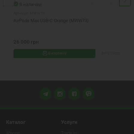
В наличии
Артикул:
MWW73
AirPods Max USB-C Orange (MWW73)
26 000 грн
В корзину
ФР-074893
Каталог
Услуги
iPhone
Trade In