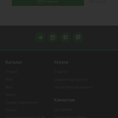
В корзину
ФР-082439
Каталог
Услуги
iPhone
Trade In
iPad
Сервисный центр
Mac
Гарантийный ремонт
Watch
Клиентам
Смарт годинники
Доставка
Vision
Гарантия и обмен
Airpods/HomePod/JBL