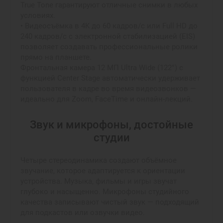
True Tone гарантируют отличные снимки в любых
условиях.
• Видеосъёмка в 4K до 60 кадров/с или Full HD до
240 кадров/с с электронной стабилизацией (EIS)
позволяет создавать профессиональные ролики
прямо на планшете.
Фронтальная камера 12 МП Ultra Wide (122°) с
функцией Center Stage автоматически удерживает
пользователя в кадре во время видеозвонков —
идеально для Zoom, FaceTime и онлайн-лекций.
Звук и микрофоны, достойные
студии
Четыре стереодинамика создают объёмное
звучание, которое адаптируется к ориентации
устройства. Музыка, фильмы и игры звучат
глубоко и насыщенно. Микрофоны студийного
качества записывают чистый звук — подходящий
для подкастов или озвучки видео.