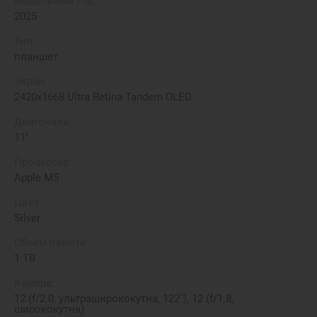
Модельный год:
2025
Тип:
планшет
Экран:
2420x1668 Ultra Retina Tandem OLED
Диагональ:
11"
Процессор:
Apple M5
Цвет:
Silver
Объем памяти:
1 TB
Камера:
12 (f/2.0, ультраширококутна, 122˚), 12 (f/1.8,
ширококутна)