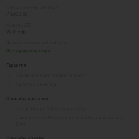
Операционная система:
iPadOS 26
Модуль LTE:
Wi-Fi only
Время автономной работы:
до 10 годин
Все характеристики
Вес:
Гарантия
444г
Обмен/возврат товара 14 дней
Порты подключения:
Гарантия 3 месяца
Magnetic connector, DisplayPort, USB Type-C 4 (Thunderbolt
3)
Способы доставки
Габариты:
249.7 x 177.5 x 5.3 мм
Новая Почта (100% предоплата)
Самовывоз (г.Киев, ул.Большая Васильковская,
Бренд:
23А)
Apple
Беспроводные коммуникации::
Способы оплаты