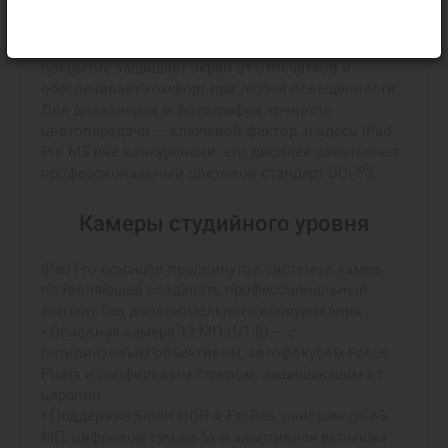
Поддержка ProMotion (до 120 Гц), True Tone, HDR10
и Dolby Vision делает изображение максимально
реалистичным. Антибликовое олеофобное
покрытие защищает экран от отпечатков и
обеспечивает комфорт при любой освещённости.
Для дизайнеров и фотографов точность
цветопередачи — ключевой фактор, и здесь iPad
Pro M5 вне конкуренции: его дисплей охватывает
профессиональный цветовой стандарт DCI-P3.
Камеры студийного уровня
iPad Pro оснащён продвинутой системой камер,
позволяющей создавать профессиональный
контент без дополнительного оборудования.
• Основная камера 12 МП (f/1.8) — с
пятилинзовым объективом, автофокусом Focus
Pixels и сапфировым стеклом, защищающим от
царапин.
• Поддержка Smart HDR 4, ProRes, панорам до 63
МП, цифровой зум до 5x и адаптивная вспышка