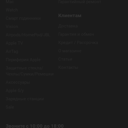
Mac
Гарантийный ремонт
Watch
Клиентам
Смарт годинники
Доставка
Vision
Гарантия и обмен
Airpods/HomePod/JBL
Кредит / Рассрочка
Apple TV
О магазине
AirTag
Статьи
Периферия Apple
Контакты
Защитные стекла/
Чехлы/Сумки/Ремешки
Аксессуары
Apple б/у
Зарядные станции
Sale
Звоните с 10:00 до 18:00