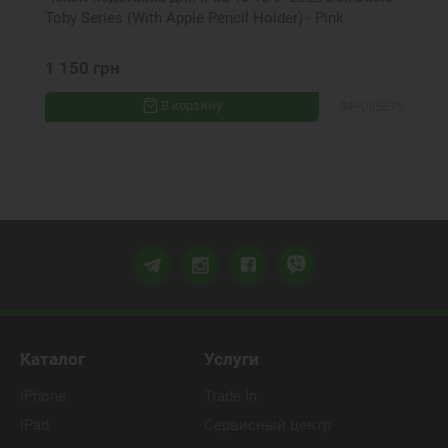
Toby Series (With Apple Pencil Holder) - Pink
1 150 грн
В корзину
ФР-065875
Каталог
Услуги
iPhone
Trade In
iPad
Сервисный центр