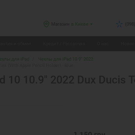
Магазин
в Киеве
(098
рантия и обмен
Кредит / Рассрочка
О нас
Новос
ехлы для iPad
Чехлы для iPad 10.9" 2022
es (With Apple Pencil Holder) - Blue
 10 10.9" 2022 Dux Ducis T
1 150
грн