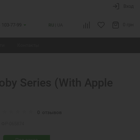
Вход
0 грн
) 103-77-99
RU
UA
ти
Контакты
oby Series (With Apple
0
отзывов
ФР-065874