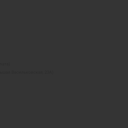
лата)
льшая Васильковская, 23А)