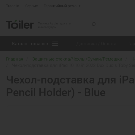
Trade In
Сервис
Гарантийный ремонт
Техника Apple, гаджеты
и аксессуары
Каталог товаров
Доставка / Оплата
Га
Главная
Защитные стекла/Чехлы/Сумки/Ремешки
Ч
Чехол-подставка для iPad 10 10.9" 2022 Dux Ducis Toby Seri
Чехол-подставка для iPad
Pencil Holder) - Blue