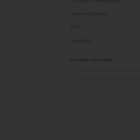
силікон, штучна шкіра
чохол-подставка
Blue
Dux Ducis
Способы доставки
Новая Почта (100% предоп
Самовывоз (г.Киев, ул.Бо