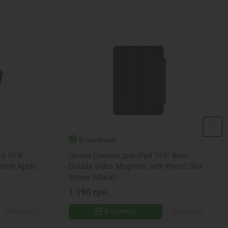
В наличии
0 10.9"
Чехол Comma для iPad 10,9" Rider
(With Apple
Double Sides Magnetic with Pencil Slot
Series (Black)
1 190 грн
В корзину
ФР-065873
ФР-066021