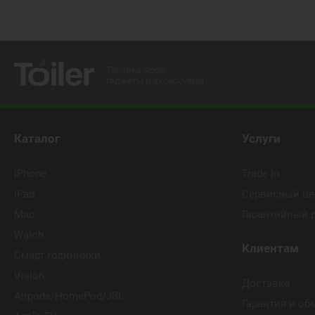
Техника Apple,
гаджеты и аксессуары
Каталог
Услуги
iPhone
Trade In
iPad
Сервисный це
Mac
Гарантийный 
Watch
Клиентам
Смарт годинники
Vision
Доставка
Airpods/HomePod/JBL
Гарантия и об