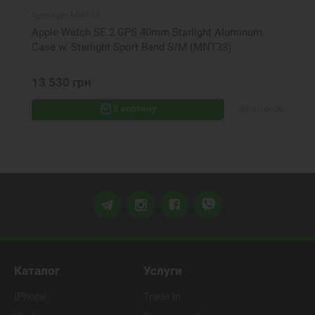
Артикул:
MNT33
Apple Watch SE 2 GPS 40mm Starlight Aluminum
Case w. Starlight Sport Band S/M (MNT33)
13 530 грн
В корзину
ФР-064639
Каталог
Услуги
iPhone
Trade In