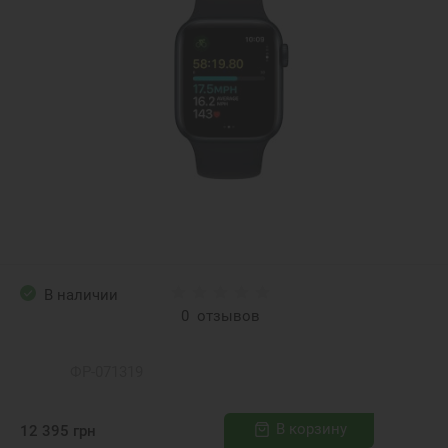
В наличии
0
отзывов
ФР-071319
В корзину
12 395
грн