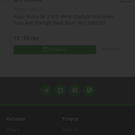
В наличии
Артикул:
MRE53
Apple Watch SE 2 GPS 44mm Starlight Aluminium
Case with Starlight Sport Band - M/L (MRE53)
12 150 грн
В корзину
ФР-070451
Каталог
Услуги
iPhone
Trade In