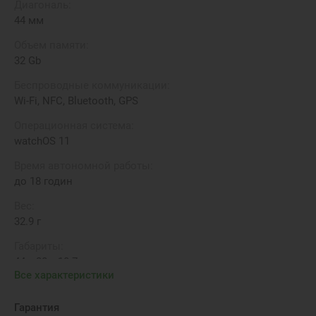
Диагональ:
44 мм
Объем памяти:
32 Gb
Беспроводные коммуникации:
Wi-Fi, NFC, Bluetooth, GPS
Операционная система:
watchOS 11
Время автономной работы:
до 18 годин
Вес:
32.9 г
Габариты:
44 x 38 x 10.7 мм
Все характеристики
Водонепроницаемость:
на глибині до 50 м
Гарантия