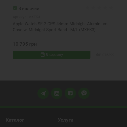
В наличии
Артикул:
MXEK3
Apple Watch SE 2 GPS 44mm Midnight Aluminium
Case w. Midnight Sport Band - M/L (MXEK3)
10 795 грн
В корзину
ФР-076399
Каталог
Услуги