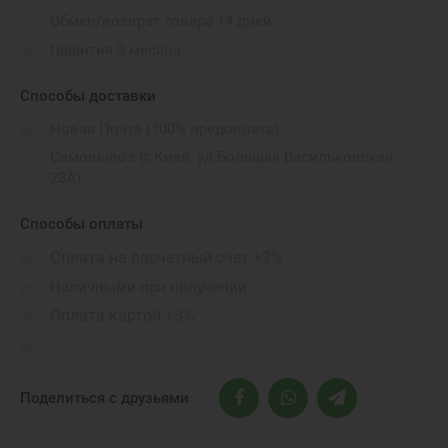
Бренд:
Обмен/возврат товара 14 дней
Apple
Гарантия 3 месяца
Материал корпуса:
алюміній
Способы доставки
Новая Почта (100% предоплата)
Цвет корпуса:
Silver
Самовывоз (г.Киев, ул.Большая Васильковская,
23А)
Материал ремешка:
нейлон
Способы оплаты
Цвет ремешка:
Оплата на расчетный счет +2%
Blue Cloud
Наличными при получении
Обхват запястья:
Оплата картой +3%
one size
Поделиться с друзьями