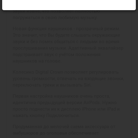
Режим активного шумоподавления блокирует все
звуки извне, что позволяет полностью
погружаться в свою любимую музыку.
Новая функция наушников - прозрачный режим.
Это значит, что Вы будете слышать окружающие
звуки и без помех общаться с людьми во время
прослушивания музыки. Адаптивный эквалайзер
подстраивает звук с учётом положения
наушников на голове.
Колесико Digital Crown позволяет регулировать
уровень громкости, отвечать на входящие звонки,
переключать треки и вызывать Siri.
Первая настройка наушников очень проста,
идентична предыдущей версии AirPods. Нужно
просто поднести их к дисплею iPhone или iPad и
нажать кнопку Подключиться.
Продуманная до мелочей схема аксессуара от
амбушюров до оголовья обеспечивает