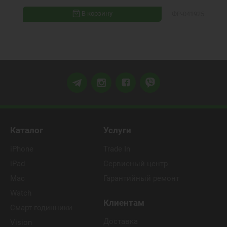
В корзину
ФР-041925
Каталог
Услуги
iPhone
Trade In
iPad
Сервисный центр
Mac
Гарантийный ремонт
Watch
Клиентам
Смарт годинники
Доставка
Vision