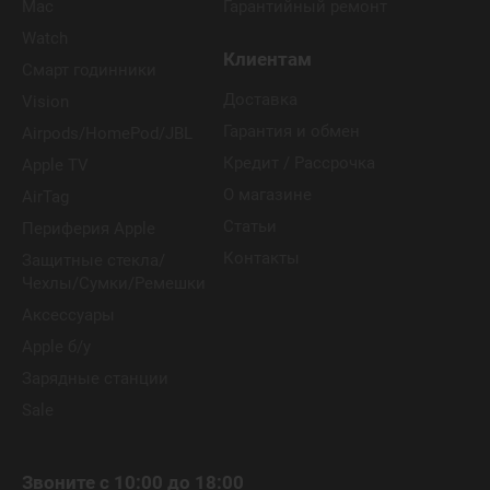
Mac
Гарантийный ремонт
Watch
Клиентам
Смарт годинники
Доставка
Vision
Гарантия и обмен
Airpods/HomePod/JBL
Кредит / Рассрочка
Apple TV
О магазине
AirTag
Статьи
Периферия Apple
Контакты
Защитные стекла/
Чехлы/Сумки/Ремешки
Аксессуары
Apple б/у
Зарядные станции
Sale
Звоните с 10:00 до 18:00