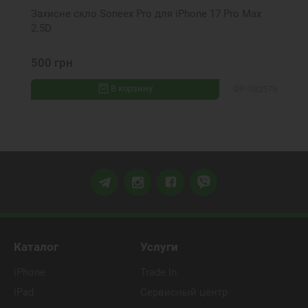
Захисне скло Soneex Pro для iPhone 17 Pro Max
2.5D
500 грн
В корзину
ФР-082575
Каталог
Услуги
iPhone
Trade In
iPad
Сервисный центр