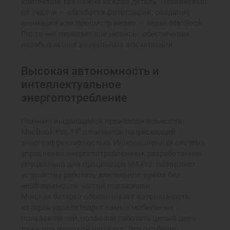
контентом, где важна каждая деталь. Независимо
от задачи — обработка фотографий, создание
анимации или просмотр видео — экран MacBook
Pro точно передаёт все нюансы, обеспечивая
незабываемые визуальные впечатления.
Высокая автономность и
интеллектуальное
энергопотребление
Помимо выдающейся производительности,
MacBook Pro 14” отличается потрясающей
энергоэффективностью. Инновационная система
управления энергопотреблением, разработанная
специально для процессора M4 Pro, позволяет
устройству работать длительное время без
необходимости частой подзарядки.
Мощная батарея обеспечивает автономность,
которая удовлетворит самых мобильных
пользователей, позволяя работать целый день
даже при высокой нагрузке. Это особенно