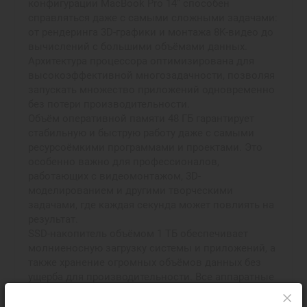
конфигурации MacBook Pro 14” способен
справляться даже с самыми сложными задачами:
от рендеринга 3D-графики и монтажа 8K-видео до
вычислений с большими объёмами данных.
Архитектура процессора оптимизирована для
высокоэффективной многозадачности, позволяя
запускать множество приложений одновременно
без потери производительности.
Объём оперативной памяти 48 ГБ гарантирует
стабильную и быструю работу даже с самыми
ресурсоёмкими программами и проектами. Это
особенно важно для профессионалов,
работающих с видеомонтажом, 3D-
моделированием и другими творческими
задачами, где каждая секунда может повлиять на
результат.
SSD-накопитель объёмом 1 ТБ обеспечивает
молниеносную загрузку системы и приложений, а
также хранение огромных объёмов данных без
ущерба для производительности. Все аппаратные
компоненты работают в полной гармонии,
обеспечивая бесперебойный рабочий процесс и