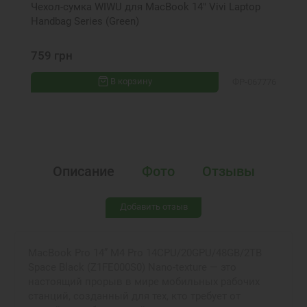
Чехол-сумка WIWU для MacBook 14" Vivi Laptop
Handbag Series (Green)
759 грн
В корзину
ФР-067776
Описание
Фото
Отзывы
Добавить отзыв
MacBook Pro 14” M4 Pro 14CPU/20GPU/48GB/2TB
Space Black (Z1FE000S0) Nano‑texture — это
настоящий прорыв в мире мобильных рабочих
станций, созданный для тех, кто требует от