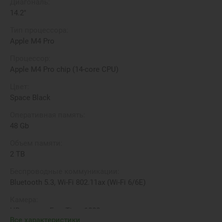
Диагональ:
14.2"
Тип процессора:
Apple M4 Pro
Процессор:
Apple M4 Pro chip (14-core CPU)
Цвет:
Space Black
Оперативная память:
48 Gb
Объем памяти:
2 TB
Беспроводные коммуникации:
Bluetooth 5.3, Wi-Fi 802.11ax (Wi-Fi 6/6E)
Камера:
HD-камера FaceTime 1080p
Все характеристики