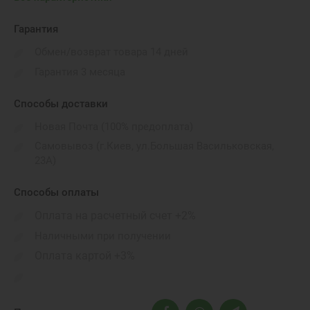
Операционная система:
macOS Sonoma
Гарантия
Вес:
Обмен/возврат товара 14 дней
1600 г
Гарантия 3 месяца
Порты подключения:
HDMI, 3.5 mm headphone jack, MagSafe 3 port, 3x
Способы доставки
Thunderbolt 5 (USB Type-C USB 4)
Новая Почта (100% предоплата)
Габариты:
Самовывоз (г.Киев, ул.Большая Васильковская,
221,2x312,6x15,5 мм
23А)
Бренд:
Apple
Способы оплаты
Оплата на расчетный счет +2%
Видеокарта:
Apple M4 Pro Graphics (20 cores)
Наличными при получении
Оплата картой +3%