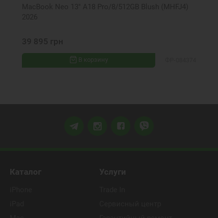
MacBook Neo 13" A18 Pro/8/512GB Blush (MHFJ4)
2026
39 895 грн
В корзину
ФР-084374
Каталог
Услуги
iPhone
Trade In
iPad
Сервисный центр