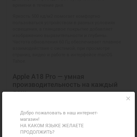
времени в течение дня.
Яркость 500 кд/м2 помогает комфортно
пользоваться устройством в разных условиях
освещения, а глянцевое покрытие добавляет
изображению выразительности и глубины.
Частота обновления 60 Гц обеспечивает плавное
взаимодействие с системой, при просмотре
страниц, видео и работе в интерфейсе macOS
Tahoe.
Apple A18 Pro — умная
производительность на каждый
день
В основе этой модели работает чип Apple A18 Pro,
который сочетает 6-ядерный процессор с 2
Добро пожаловать в наш интернет-
производительными и 4 энергоэффективными
магазин!
ядрами. Такая архитектура позволяет ноутбуку
НА КАКОМ ЯЗЫКЕ ЖЕЛАЕТЕ
быстро запускать программы, стабильно работать
ПРОДОЛЖИТЬ?