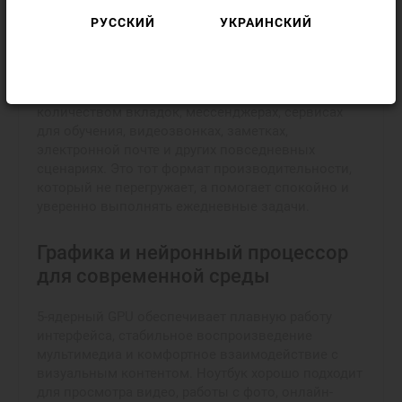
в многозадачном режиме и сохранять хороший
баланс между быстродействием и
РУССКИЙ
УКРАИНСКИЙ
автономностью.
MacBook Neo 13” хорошо справляется с работой в
офисных программах, браузере с большим
количеством вкладок, мессенджерах, сервисах
для обучения, видеозвонках, заметках,
электронной почте и других повседневных
сценариях. Это тот формат производительности,
который не перегружает, а помогает спокойно и
уверенно выполнять ежедневные задачи.
Графика и нейронный процессор
для современной среды
5-ядерный GPU обеспечивает плавную работу
интерфейса, стабильное воспроизведение
мультимедиа и комфортное взаимодействие с
визуальным контентом. Ноутбук хорошо подходит
для просмотра видео, работы с фото, онлайн-