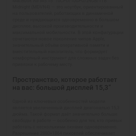
MacBook Air M5 15” 10CPU/10GPU/24GB/1TB
Midnight (MDVN4) — это ноутбук, ориентированный
на пользователей, работающих в динамичной
среде и нуждающихся одновременно в большом
дисплее, высокой производительности и
максимальной мобильности. В этой конфигурации
сочетаются новое поколение чипов Apple,
значительный объём оперативной памяти и
вместительный накопитель, что формирует
комфортный инструмент для сложных задач без
привязки к рабочему месту.
Пространство, которое работает
на вас: большой дисплей 15,3”
Одной из ключевых особенностей модели
является увеличенный дисплей диагональю 15,3
дюйма. Такой формат даёт значительно больше
свободы в работе — особенно для тех, кто привык
работать с несколькими окнами одновременно.
Разрешение 2880×1864 пикселей обеспечивает