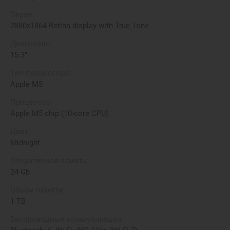
Экран:
2880x1864 Retina display with True Tone
Диагональ:
15.3"
Тип процессора:
Apple M5
Процессор:
Apple M5 chip (10-core CPU)
Цвет:
Midnight
Оперативная память:
24 Gb
Объем памяти:
1 TB
Беспроводные коммуникации: