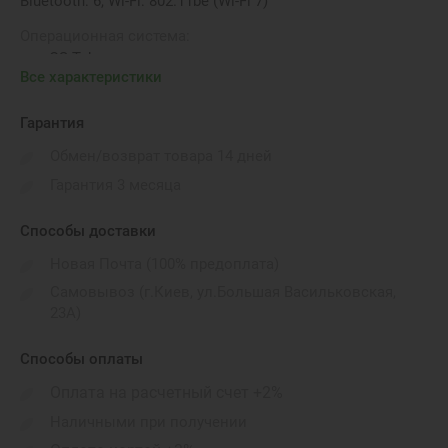
Bluetooth: 6, Wi-Fi: 802.11be (Wi-Fi 7)
Операционная система:
macOS Tahoe
Все характеристики
Вес:
1.51 кг
Гарантия
Порты подключения:
Обмен/возврат товара 14 дней
2x Thunderbolt 4 (USB 4), 3.5 mm headphone jack, MagSafe
Гарантия 3 месяца
3
Габариты:
Способы доставки
340,4x237,6x11,5 мм
Новая Почта (100% предоплата)
Бренд:
Самовывоз (г.Киев, ул.Большая Васильковская,
Apple
23А)
Видеокарта:
10 core GPU
Способы оплаты
Оплата на расчетный счет +2%
Наличными при получении