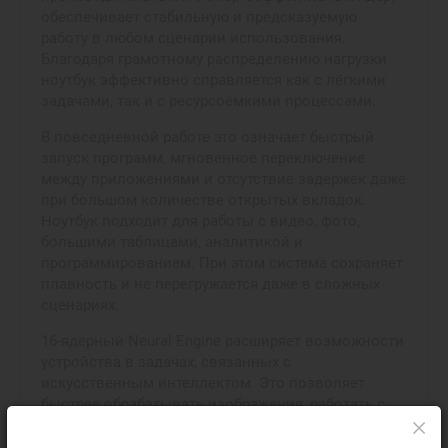
обеспечивает стабильную и предсказуемую
работу в любом сценарии использования.
Благодаря грамотному распределению нагрузки
ноутбук эффективно справляется как с лёгкими
задачами, так и с ресурсоёмкими процессами.
В повседневной работе это означает быстрый
запуск программ, мгновенное переключение
между приложениями и отсутствие задержек даже
при большом количестве открытых вкладок.
Ноутбук подходит для работы с видео, фото,
большими таблицами, аналитикой и
программированием. При этом система сохраняет
плавность и не перегружается даже в сложных
сценариях.
16-ядерный Neural Engine расширяет возможности
устройства в задачах, связанных с
искусственным интеллектом. Это позволяет
быстрее обрабатывать изображения, работать с
текстом, использовать AI-функции в современных
приложениях и автоматизировать рутинные