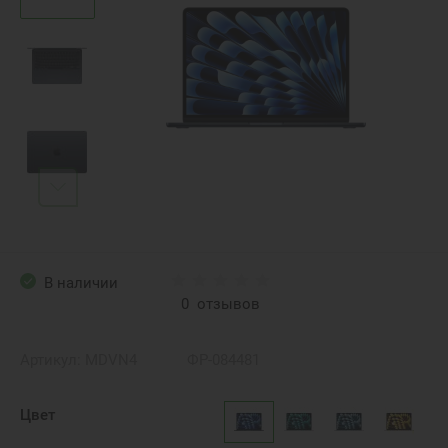
В наличии
0
отзывов
Артикул:
MDVN4
ФР-084481
Цвет