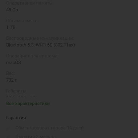
Оперативная память:
48 Gb
Объем памяти:
1 TB
Беспроводные коммуникации:
Bluetooth 5.3, Wi-Fi 6E (802.11ax)
Операционная система:
macOS
Вес:
732 г
Габариты:
127 x 127 x 50 мм
Все характеристики
Бренд:
Apple
Гарантия
Видеокарта:
Обмен/возврат товара 14 дней
Apple M4 Pro Graphics (20 cores)
Гарантия 3 месяца