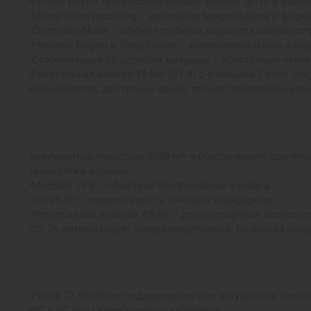
•ProRes RAW – профессиональный формат фото и видео
•Macro video recording – детальная макросъёмка в форм
•Cinematic Mode – эффект глубины кадра для кинемато
•Photonic Engine и Deep Fusion – интеллектуальные а
•Стабилизация со сдвигом матрицы – кристально чётки
Фронтальная камера 18 Мп (f/1.9) с функцией Center S
возможности, доступные ранее только профессиональ
Аккумулятор ёмкостью 3988 мА·ч обеспечивает длитель
Технологии зарядки:
•MagSafe 25 Вт – быстрая беспроводная зарядка.
•Qi2 25 Вт – совместимость с новым стандартом.
•Реверсивная зарядка 4,5 Вт – для подзарядки аксессуар
iOS 26 оптимизирует энергопотребление, позволяя смар
iPhone 17 Pro Silver поддерживает все актуальные техно
•5G и 4G для сверхбыстрого интернета.