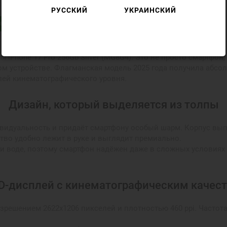
РУССКИЙ
УКРАИНСКИЙ
в
я iPhone 17 Pro 256Gb Silver (MG8G4). Это не просто смартфон
ном устройстве. Флагманская модель 2025 года получила абс
лей кинематографического уровня.
Дизайн, который выделяется из толпы
идуальность и придаёт смартфону особый шарм. Корпус выпо
йство удобно лежит в руке и выглядит премиально.
и и воде, поэтому смартфон надёжен даже в сложных условиях 
D-дисплей с кинематографическим качес
зрешением 2622x1206 пикселей и плотностью 460 ppi. Частот