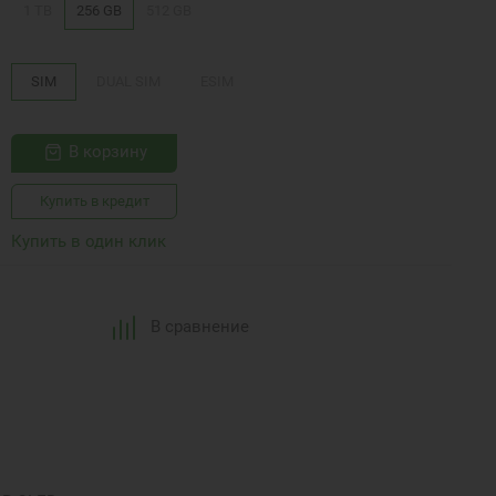
1 TB
256 GB
512 GB
SIM
DUAL SIM
ESIM
В корзину
Купить в кредит
Купить в один клик
В сравнение