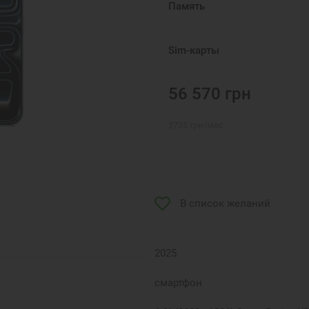
Память
Sim-карты
56 570
грн
2735
грн
/мес
В список желаний
2025
смартфон