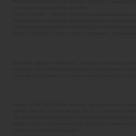
Максимальная яркость в 3000 нит позволяет комфортн
Основные преимущества дисплея:
•Dynamic Island – удобное управление уведомлениями и
•Антибликовое покрытие для комфортного просмотра 
•HDR и широкая цветовая гамма (P3) для максимально 
•Ceramic Shield 2 – стекло нового поколения, устойчив
В основе работы устройства – 6-ядерный процессор Ap
памяти и 256 ГБ NVMe-хранилища он обеспечивает лёгку
Система iOS 26 дарит не только высокую скорость рабо
iPhone 17 Pro 256Gb Silver получил тройную систему ка
•48 Мп широкоугольная камера (f/1.6) с оптической ста
•48 Мп сверхширокоугольная (f/2.2, угол обзора 120°) 
•48 Мп телефото-объектив (f/2.8, 4x зум) для съёмки уд
Особые возможности камеры: