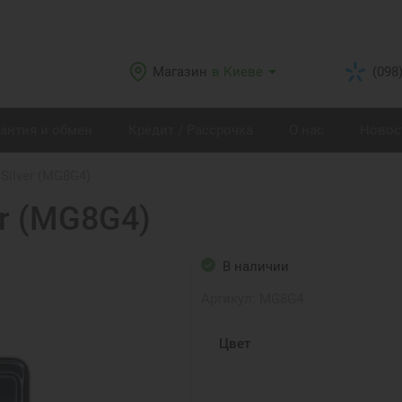
Магазин
в Киеве
(098
рантия и обмен
Кредит / Рассрочка
О нас
Новос
 Silver (MG8G4)
er (MG8G4)
В наличии
Артикул:
MG8G4
Цвет