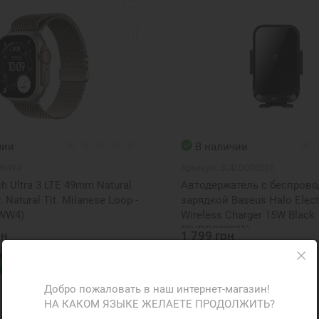
чии
В наличии
EWW4
Артикул:
SUDD000001
h Ultra 3 LTE 49mm Natural
Автодержатель с беспров
. Natural Tit. Milanese Loop -
зарядкой Baseus Halo Elect
EWW4)
Wireless Charger 15W Black
(SUDD000001)
рн
1 799 грн
В корзину
В корзину
ФР-081406
Добро пожаловать в наш интернет-магазин!
НА КАКОМ ЯЗЫКЕ ЖЕЛАЕТЕ ПРОДОЛЖИТЬ?