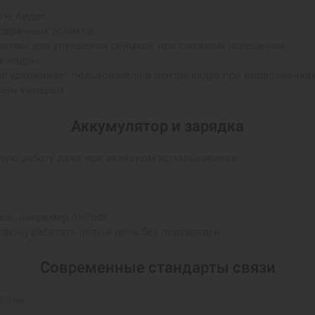
.
ате видео.
графичных роликов.
лгоритмы для улучшения снимков при сложном освещении.
е кадры.
tage удерживает пользователя в центре кадра при видеозвонк
ным камерам.
Аккумулятор и зарядка
ную работу даже при активном использовании.
ов, например AirPods.
тфону работать целый день без подзарядки.
Современные стандарты связи
логии: