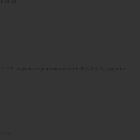
XDR OLED
.2, 120 градусів, надширококутна) + 48 (f/2.8, 4x зум, теле-
лата)
ooth 6.0, Wi-Fi 802.11be