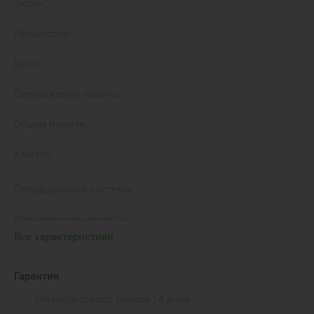
Экран:
Процессор:
Цвет:
Оперативная память:
Объем памяти:
Камера:
Операционная система:
Водонепроницаемость:
Все характеристики
Бренд:
Гарантия
Количество SIM-карт:
Обмен/возврат товара 14 дней
Беспроводные коммуникации::