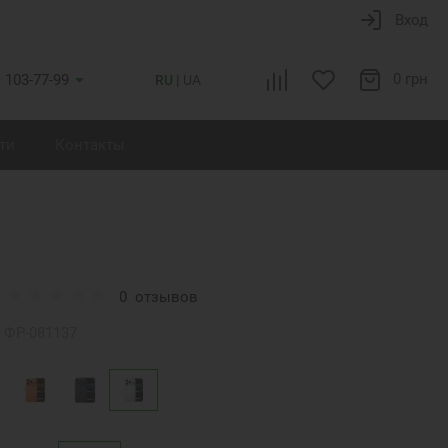
Вход
0 грн
) 103-77-99
RU
UA
ти
Контакты
0
отзывов
ФР-081137