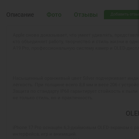
Описание
Фото
Отзывы
Добавить отзы
Apple снова доказывает, что умеет удивлять, представля
кто объединяет работу, творчество и стиль жизни в од
A19 Pro, профессиональную систему камер и OLED-дисп
Насыщенный оранжевый цвет Silver подчеркивает индив
лёгкость. При толщине всего 8,8 мм и весе 206 г устро
Защита по стандарту IP68 гарантирует стойкость к пыл
не только стиль, но и практичность.
OLE
iPhone 17 Pro оснащён 6,3-дюймовым OLED-экраном с ра
интерфейса, игр и анимаций.