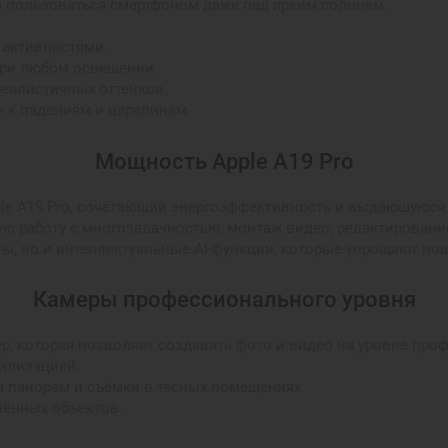
о пользоваться смартфоном даже под ярким солнцем.
 активностями.
при любом освещении.
реалистичных оттенков.
ое к падениям и царапинам.
Мощность Apple A19 Pro
ple A19 Pro, сочетающий энергоэффективность и выдающуюся 
ю работу с многозадачностью, монтаж видео, редактирование
ты, но и интеллектуальные AI-функции, которые упрощают по
Камеры профессионального уровня
мер, которая позволяет создавать фото и видео на уровне пр
билизацией.
для панорам и съёмки в тесных помещениях.
алённых объектов.