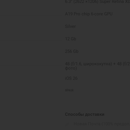
6.3" (2622 ×1206) Super Retina 
A19 Pro chip 6-core GPU
Silver
12 Gb
256 Gb
48 (f/1.6, ширококутна) + 48 (f/2
фото)
iOS 26
IP68
Apple
Способы доставки
Sim
Новая Почта (100% предоп
NFC + (Apple Pay), GPS, 5G, Bluet