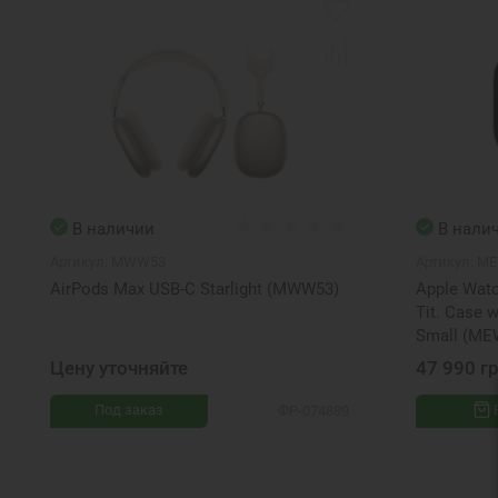
В наличии
В нали
Артикул:
MWW53
Артикул:
M
AirPods Max USB-C Starlight (MWW53)
Apple Watc
Tit. Case w
Small (M
Цену уточняйте
47 990 г
Под заказ
ФР-074889