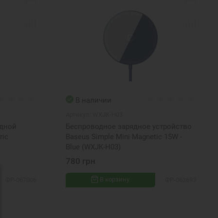
В наличии
Артикул:
WXJK-H03
одной
Беспроводное зарядное устройство
ric
Baseus Simple Mini Magnetic 15W -
Blue (WXJK-H03)
780 грн
В корзину
ФР-067006
ФР-063693