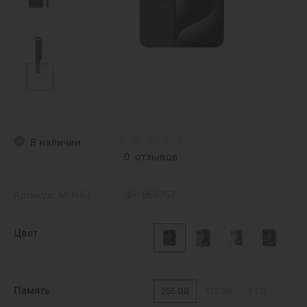
В наличии
0
отзывов
Артикул:
MU663
ФР-069767
Цвет
Память
256 GB
512 GB
1 TB