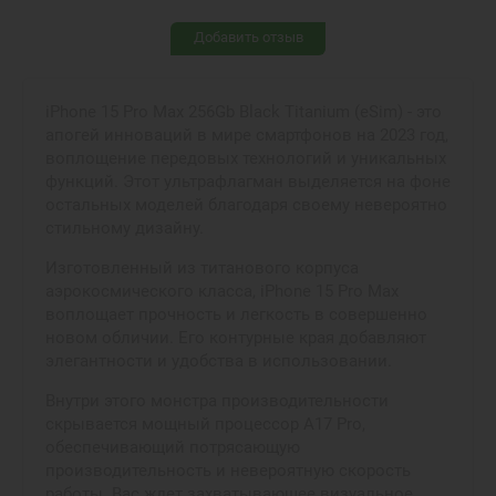
Добавить отзыв
iPhone 15 Pro Max 256Gb Black Titanium (eSim) - это
апогей инноваций в мире смартфонов на 2023 год,
воплощение передовых технологий и уникальных
функций. Этот ультрафлагман выделяется на фоне
остальных моделей благодаря своему невероятно
стильному дизайну.
Изготовленный из титанового корпуса
аэрокосмического класса, iPhone 15 Pro Max
воплощает прочность и легкость в совершенно
новом обличии. Его контурные края добавляют
элегантности и удобства в использовании.
Внутри этого монстра производительности
скрывается мощный процессор A17 Pro,
обеспечивающий потрясающую
производительность и невероятную скорость
работы. Вас ждет захватывающее визуальное