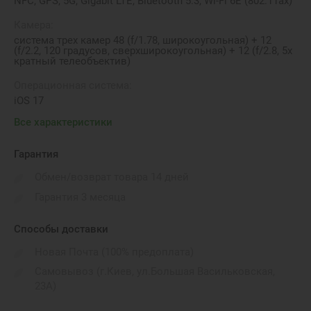
NFC, GPS, 5G, Gigabit LTE, Bluetooth 5.3, Wi-Fi 6E (802.11ax)
Камера:
система трех камер 48 (f/1.78, широкоугольная) + 12
(f/2.2, 120 градусов, сверхширокоугольная) + 12 (f/2.8, 5х
кратный телеобъектив)
Операционная система:
iOS 17
Все характеристики
Водонепроницаемость:
IP68
Гарантия
Бренд:
Обмен/возврат товара 14 дней
Apple
Гарантия 3 месяца
Количество SIM-карт:
eSIM
Способы доставки
Новая Почта (100% предоплата)
Самовывоз (г.Киев, ул.Большая Васильковская,
23А)