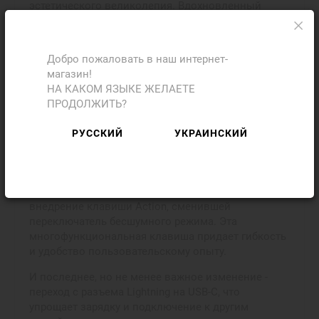
эстетического великолепия. Вдохновленный
промышленной эстетикой Купертино, этот
смартфон представляет собой идеальное
сочетание традиций и инноваций, придавая
Добро пожаловать в наш интернет-
устройству уникальный характер.
магазин!
НА КАКОМ ЯЗЫКЕ ЖЕЛАЕТЕ
Первым шагом к совершенству является
ПРОДОЛЖИТЬ?
титановая рамка, которая заменила
нержавеющую сталь предыдущих моделей. Эта
РУССКИЙ
УКРАИНСКИЙ
титановая рамка делает смартфон легче и
прочнее, а тонкие грани дисплея погружают вас в
мир изображения с еще большей интенсивностью.
Вторым заметным изменением является
внедрение клавиши Action, сменившей
переключатель бесшумного режима. Эта
многофункциональная клавиша придает гибкость
и удобство пользовательскому опыту.
И последнее, но не менее важное изменение -
переход с разъема Lightning на USB-C, что
упрощает зарядку и подключение к другим