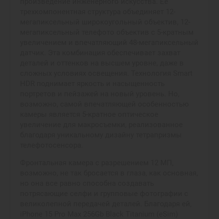
произведение инженерного искусства. Её
трехкомпонентная структура объединяет 12-
мегапиксельный широкоугольный объектив, 12-
мегапиксельный телефото объектив с 5-кратным
увеличением и впечатляющий 48-мегапиксельный
датчик. Эта комбинация обеспечивает захват
деталей и оттенков на высшем уровне, даже в
сложных условиях освещения. Технология Smart
HDR поднимает яркость и насыщенность
портретов и пейзажей на новый уровень. Но,
возможно, самой впечатляющей особенностью
камеры является 5-кратное оптическое
увеличение для макросъемки, реализованное
благодаря уникальному дизайну тетрапризмы
телефотосенсора.
Фронтальная камера с разрешением 12 МП,
возможно, не так бросается в глаза, как основная,
но она все равно способна создавать
потрясающие селфи и групповые фотографии с
великолепной передачей деталей. Благодаря ей,
iPhone 15 Pro Max 256Gb Black Titanium (eSim)