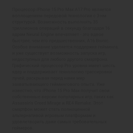
Процессор iPhone 15 Pro Max A17 Pro является
воплощением передовой технологии с 3-нм
структурой. Возможность выполнять 35
триллионов операций в секунду благодаря 16
ядрам Neural Engine впечатляет - это вдвое
быстрее, чем его предшественник, A16 Bionic.
Особое внимание уделяется поддержке гейминга,
и уже существует возможность запуска игр,
недоступных для любого другого смартфона.
Графический процессор Pro уровня имеет шесть
ядер и поддерживает технологию трассировки
лучей, раскрывая перед нами мир
захватывающего геймингового опыта. Уже
известно, что iPhone 15 Pro Max получит свои
собственные версии популярных игр, таких как
Assassin's Creed Mirage и RE4 Remake. Этот
смартфон может стать полноценной
альтернативой игровым платформам и
удовлетворить даже самых требовательных
геймеров.