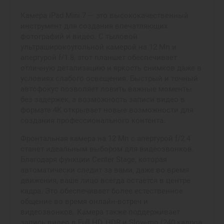
Камера iPad Mini 7 — это высококачественный
инструмент для создания впечатляющих
фотографий и видео. С тыловой
ультраширокоугольной камерой на 12 Мп и
апертурой f/1.8, этот планшет обеспечивает
отличную детализацию и яркость снимков даже в
условиях слабого освещения. Быстрый и точный
автофокус позволяет ловить важные моменты
без задержек, а возможность записи видео в
формате 4K открывает новые возможности для
создания профессионального контента.
Фронтальная камера на 12 Мп с апертурой f/2.4
станет идеальным выбором для видеозвонков.
Благодаря функции Center Stage, которая
автоматически следит за вами, даже во время
движения, ваше лицо всегда остается в центре
кадра. Это обеспечивает более естественное
общение во время онлайн-встреч и
видеозвонков. Камера также поддерживает
запись видео в Full HD, HDR и Slow-mo (240 кадров