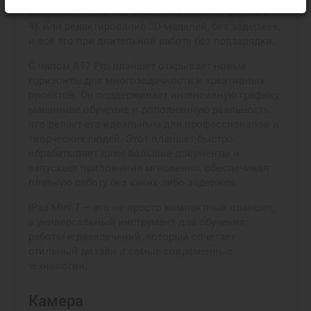
операции, такие как обработка видео в формате
4K или редактирование 3D-моделей, без задержек,
и все это при длительной работе без подзарядки.
С чипом A17 Pro планшет открывает новые
горизонты для многозадачности и креативных
проектов. Он поддерживает интенсивную графику,
машинное обучение и дополненную реальность,
что делает его идеальным для профессионалов и
творческих людей. Этот планшет быстро
обрабатывает даже большие документы и
запускает приложения мгновенно, обеспечивая
плавную работу без каких-либо задержек.
iPad Mini 7 — это не просто компактный планшет,
а универсальный инструмент для обучения,
работы и развлечений, который сочетает
стильный дизайн и самые современные
технологии.
Камера