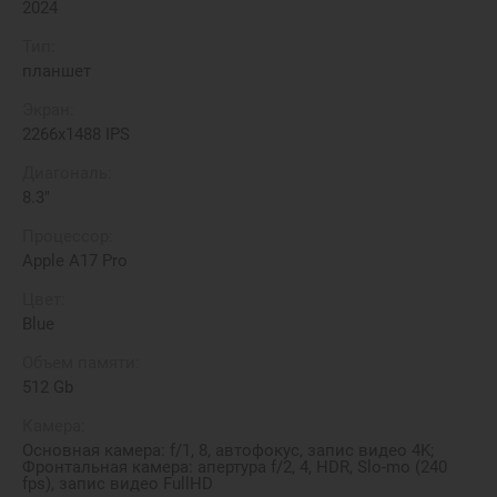
2024
Тип:
планшет
Экран:
2266x1488 IPS
Диагональ:
8.3"
Процессор:
Apple A17 Pro
Цвет:
Blue
Объем памяти:
512 Gb
Камера:
Основная камера: f/1, 8, автофокус, запис видео 4K;
Фронтальная камера: апертура f/2, 4, HDR, Slo-mo (240
fps), запис видео FullHD