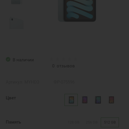
В наличии
0
отзывов
Артикул:
MYHD3
ФР-075596
Цвет
Память
128 GB
256 GB
512 GB