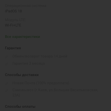
Операционная система:
iPadOS 18
Модуль LTE:
Wi-Fi+LTE
Время автономной работы:
Все характеристики
до 9 часов
Вес:
Гарантия
297 г
Обмен/возврат товара 14 дней
Порты подключения:
Гарантия 3 месяца
Magnetic connector, USB Type-C 3.1
Способы доставки
Габариты:
195.4 x 134.8 x 6.3 мм
Новая Почта (100% предоплата)
Самовывоз (г.Киев, ул.Большая Васильковская,
Бренд:
23А)
Apple
Способы оплаты