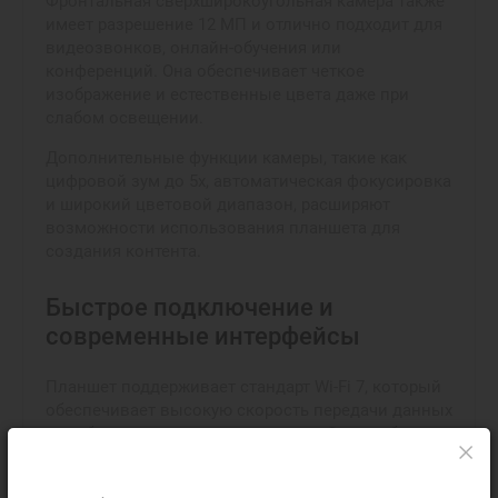
Фронтальная сверхширокоугольная камера также
имеет разрешение 12 МП и отлично подходит для
видеозвонков, онлайн-обучения или
конференций. Она обеспечивает четкое
изображение и естественные цвета даже при
слабом освещении.
Дополнительные функции камеры, такие как
цифровой зум до 5x, автоматическая фокусировка
и широкий цветовой диапазон, расширяют
возможности использования планшета для
создания контента.
Быстрое подключение и
современные интерфейсы
Планшет поддерживает стандарт Wi-Fi 7, который
обеспечивает высокую скорость передачи данных
и стабильное подключение к сети. Это особенно
важно для видеоконференций, потокового
просмотра видео и работы с облачными