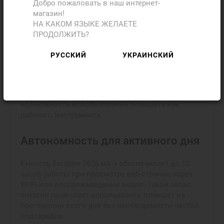
сервисами.
Добро пожаловать в наш интернет-
Bluetooth 6 позволяет быстро подключать
магазин!
беспроводные аксессуары, такие как наушники,
НА КАКОМ ЯЗЫКЕ ЖЕЛАЕТЕ
клавиатуры или мыши, обеспечивая комфортную
ПРОДОЛЖИТЬ?
работу без лишних кабелей.
РУССКИЙ
УКРАИНСКИЙ
Универсальный разъем USB Type-C поддерживает
передачу данных на высокой скорости и
подключение внешних устройств, включая
мониторы через DisplayPort. Это расширяет
возможности использования планшета как
рабочего инструмента.
Автономность для активного дня
Емкость батареи 7606 мА·ч обеспечивает до 10
часов работы при просмотре веб-страниц через
Wi-Fi или воспроизведении видео. Такой запас
энергии позволяет использовать планшет на
протяжении всего дня без необходимости частой
подзарядки.