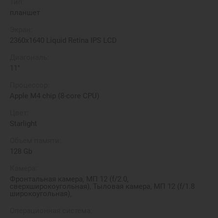
Тип:
планшет
Экран:
2360x1640 Liquid Retina IPS LCD
Диагональ:
11"
Процессор:
Apple M4 chip (8-core CPU)
Цвет:
Starlight
Объем памяти:
128 Gb
Камера:
Фронтальная камера, МП 12 (f/2.0,
сверхширокоугольная), Тыловая камера, МП 12 (f/1.8
широкоугольная),
Операционная система: