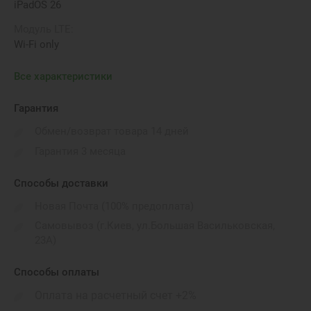
iPadOS 26
Модуль LTE:
Wi-Fi only
Время автономной работы:
Все характеристики
до 10 годин
Вес:
Гарантия
460 г
Обмен/возврат товара 14 дней
Порты подключения:
Гарантия 3 месяца
DisplayPort, USB Type-C (3.1 Gen2)
Способы доставки
Габариты:
247.6 х 178.5 х 6.1 мм
Новая Почта (100% предоплата)
Самовывоз (г.Киев, ул.Большая Васильковская,
Бренд:
23А)
Apple
Беспроводные коммуникации::
Способы оплаты
Wi-Fi 802.11be (Wi-Fi 7), Bluetooth
Оплата на расчетный счет +2%