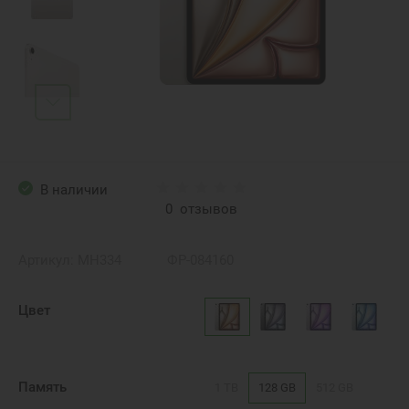
В наличии
0
отзывов
Артикул:
MH334
ФР-084160
Цвет
Память
1 TB
128 GB
512 GB