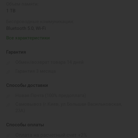
Объем памяти:
1 TB
Беспроводные коммуникации:
Bluetooth 5.0, Wi-Fi
Все характеристики
Операционная система:
macOS Big Sur
Гарантия
Жесткий диск:
Обмен/возврат товара 14 дней
1 TB
Гарантия 3 месяца
Вес:
4.46 кг
Способы доставки
Порты подключения:
Новая Почта (100% предоплата)
Headphone, USB-4/Thunderbolt
Самовывоз (г.Киев, ул.Большая Васильковская,
Габариты:
23А)
54,7 см X 46,1 см X 14,7 см
Способы оплаты
Бренд:
Apple
Оплата на расчетный счет +2%