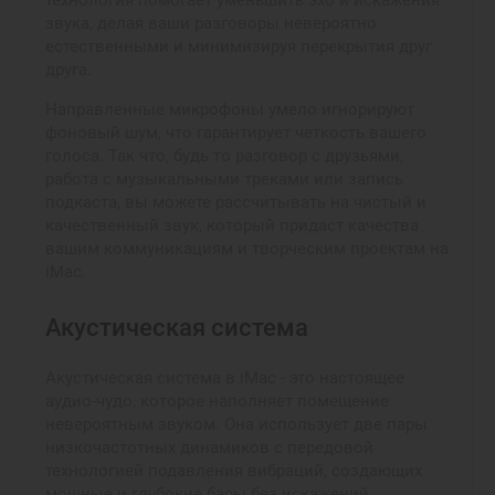
звука, делая ваши разговоры невероятно
естественными и минимизируя перекрытия друг
друга.
Направленные микрофоны умело игнорируют
фоновый шум, что гарантирует четкость вашего
голоса. Так что, будь то разговор с друзьями,
работа с музыкальными треками или запись
подкаста, вы можете рассчитывать на чистый и
качественный звук, который придаст качества
вашим коммуникациям и творческим проектам на
iMac.
Акустическая система
Акустическая система в iMac - это настоящее
аудио-чудо, которое наполняет помещение
невероятным звуком. Она использует две пары
низкочастотных динамиков с передовой
технологией подавления вибраций, создающих
мощные и глубокие басы без искажений.