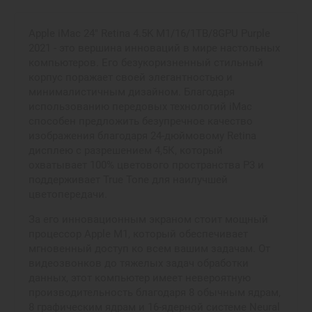
Apple iMac 24" Retina 4.5K M1/16/1TB/8GPU Purple
2021 - это вершина инноваций в мире настольных
компьютеров. Его безукоризненный стильный
корпус поражает своей элегантностью и
минималистичным дизайном. Благодаря
использованию передовых технологий iMac
способен предложить безупречное качество
изображения благодаря 24-дюймовому Retina
дисплею с разрешением 4,5К, который
охватывает 100% цветового пространства P3 и
поддерживает True Tone для наилучшей
цветопередачи.
За его инновационным экраном стоит мощный
процессор Apple M1, который обеспечивает
мгновенный доступ ко всем вашим задачам. От
видеозвонков до тяжелых задач обработки
данных, этот компьютер имеет невероятную
производительность благодаря 8 обычным ядрам,
8 графическим ядрам и 16-ядерной системе Neural