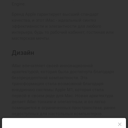
Engine.
Бренд Apple гарантирует высший стандарт
качества, и этот iMac - идеальный синтез
эффективности и элегантности для любого
интерьера, будь то рабочий кабинет, гостиная или
мастерская мечты.
Дизайн
iMac впечатляет своей инновационной
архитектурой, которая была достигнута благодаря
безпрецедентной компактности. Эта
трансформация стала возможной благодаря
внедрению системы Apple M1, которая стала
первой в своем роде для Mac. Новая архитектура
делает iMac тонким и элегантным, и он легко
помещается в ограниченных пространствах, ранее
недоступных для настольных компьютеров.
Кроме того, он оснащен идеально