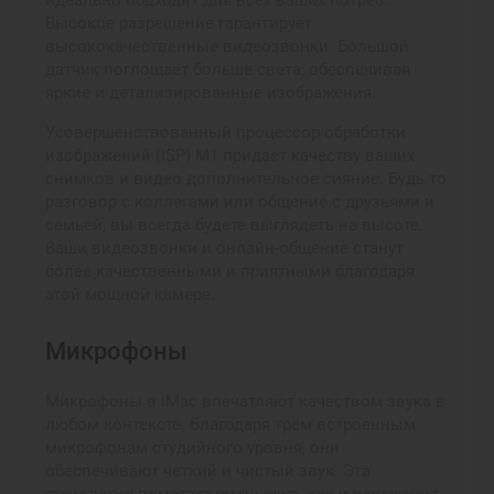
идеально подходит для всех ваших потреб.
Высокое разрешение гарантирует
высококачественные видеозвонки. Большой
датчик поглощает больше света, обеспечивая
яркие и детализированные изображения.
Усовершенствованный процессор обработки
изображений (ISP) M1 придает качеству ваших
снимков и видео дополнительное сияние. Будь то
разговор с коллегами или общение с друзьями и
семьей, вы всегда будете выглядеть на высоте.
Ваши видеозвонки и онлайн-общение станут
более качественными и приятными благодаря
этой мощной камере.
Микрофоны
Микрофоны в iMac впечатляют качеством звука в
любом контексте. Благодаря трём встроенным
микрофонам студийного уровня, они
обеспечивают четкий и чистый звук. Эта
технология помогает уменьшить эхо и искажения