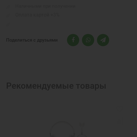
Наличными при получении
Видеокарта:
Інтегрований 8-ядерний GPU
Оплата картой +3%
Поделиться с друзьями
Рекомендуемые товары