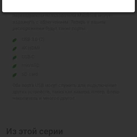
портом USB-C одновременно до двух устройств со
стандартным USB-разъемом. С данным
переходником пользователи MacBook могут
вздохнуть с облегчением. Теперь в вашем
распоряжении будут такие порты:
USB 3.0 (2)
4K HDMI
USB-C
microSD
SD card
Оба порта USB могут служить для подключения
других устройств, таких как камера, плеер, флеш-
накопитель и многое другое.
Из этой серии