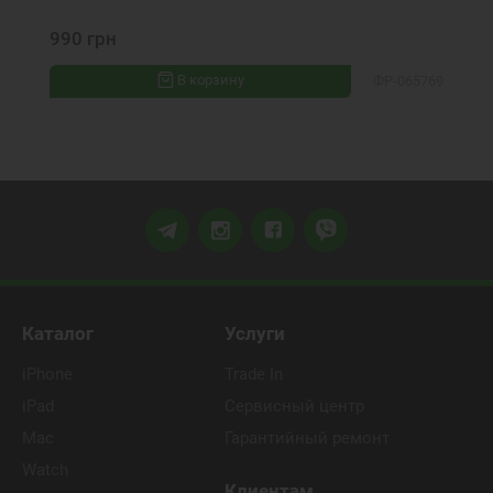
990 грн
В корзину
ФР-065769
Каталог
Услуги
iPhone
Trade In
iPad
Сервисный центр
Mac
Гарантийный ремонт
Watch
Клиентам