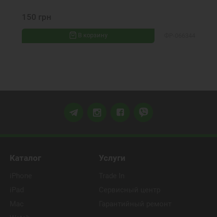
150 грн
В корзину
ФР-066344
Каталог
Услуги
iPhone
Trade In
iPad
Сервисный центр
Mac
Гарантийный ремонт