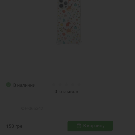
В наличии
0
отзывов
ФР-066342
В корзину
150
грн