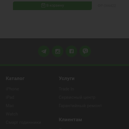
В корзину
ФР-066422
Каталог
Услуги
iPhone
Trade In
iPad
Сервисный центр
Mac
Гарантийный ремонт
Watch
Клиентам
Смарт годинники