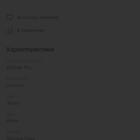
В список желаний
В сравнение
Характеристики
Совместимость:
AirPods Pro
Материал:
силікон
Тип:
Чохол
Цвет:
White
Бренд:
Silicone Case