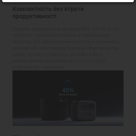
Компактність без втрати
продуктивності
Завдяки продуманому дизайну Elite 200 V2 легко
зберігати і перевозити навіть в обмеженому
просторі. Він ідеально поміщається в автомобілі,
кемпері або невеликому будинку, зберігаючи при
цьому значну потужність. Це робить його
універсальним рішенням для тих, хто цінує
мобільність і надійність.