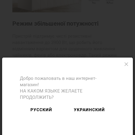
Режим збільшеної потужності
Пристрій підтримує чисті резистивні
навантаження до 3900 Вт, що робить його
відмінним варіантом для щоденного живлення
чайників, фенів або електроковдр. Такий режим
забезпечує додаткову зручність і дозволяє
використовувати енергоємні прилади без
обмежень.
Добро пожаловать в наш интернет-
магазин!
НА КАКОМ ЯЗЫКЕ ЖЕЛАЕТЕ
ПРОДОЛЖИТЬ?
РУССКИЙ
УКРАИНСКИЙ