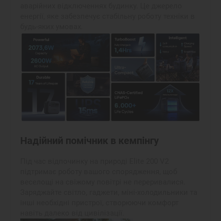
аварійних відключеннях будинку. Це джерело
енергії, яке забезпечує стабільну роботу техніки в
будь-яких умовах.
Надійний помічник в кемпінгу
Під час відпочинку на природі Elite 200 V2
підтримає роботу вашого спорядження, щоб
веселощі на свіжому повітрі не переривалися.
Заряджайте світло, гаджети, міні-холодильники та
інші необхідні пристрої, створюючи комфорт
навіть далеко від цивілізації.