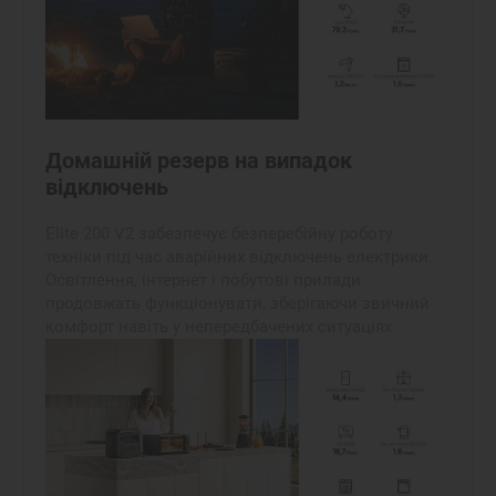
Домашній резерв на випадок
відключень
Elite 200 V2 забезпечує безперебійну роботу
техніки під час аварійних відключень електрики.
Освітлення, інтернет і побутові прилади
продовжать функціонувати, зберігаючи звичний
комфорт навіть у непередбачених ситуаціях.