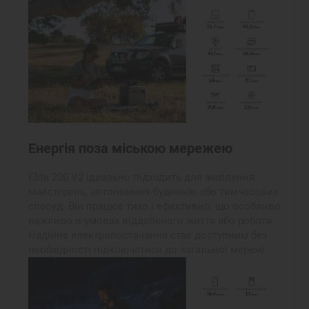
Енергія поза міською мережею
Elite 200 V2 ідеально підходить для живлення
майстерень, автономних будинків або тимчасових
споруд. Він працює тихо і ефективно, що особливо
важливо в умовах віддаленого життя або роботи.
Надійне електропостачання стає доступним без
необхідності підключатися до загальної мережі.