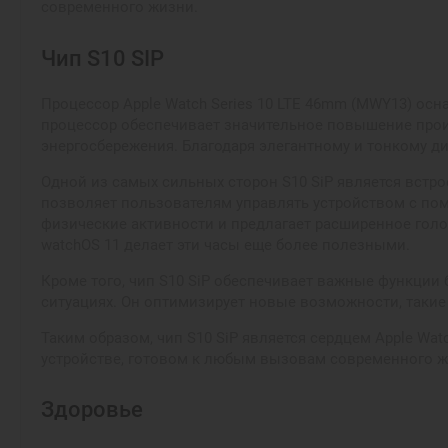
современного жизни.
Чип S10 SIP
Процессор Apple Watch Series 10 LTE 46mm (MWY13) ос
процессор обеспечивает значительное повышение прои
энергосбережения. Благодаря элегантному и тонкому ди
Одной из самых сильных сторон S10 SiP является встро
позволяет пользователям управлять устройством с пом
физические активности и предлагает расширенное голос
watchOS 11 делает эти часы еще более полезными.
Кроме того, чип S10 SiP обеспечивает важные функции
ситуациях. Он оптимизирует новые возможности, такие 
Таким образом, чип S10 SiP является сердцем Apple Wa
устройстве, готовом к любым вызовам современного ж
Здоровье