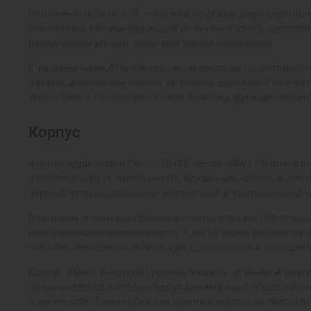
Особенность Series 10 — это новаторский широкоуголь
технологии, оптимизирующей излучение света, диспле
различными углами, даже при ярком освещении.
С разрешением 416x496 пикселей дисплей гарантирует 
часами, а защитное стекло не только добавляет элеган
Watch Series 10 сочетает в себе эстетику, функциональ
Корпус
Корпус Apple Watch Series 10 LTE 46mm (MWY13) впеча
изготовлен из полированного алюминия, который прохо
черный оттенок, создавая элегантный и современный ви
Благодаря новой конструкции корпус стал на 10% тонь
впечатляющую автономность — до 18 часов работы на од
что обеспечивает эстетическую целостность и улучшает
Корпус имеет высокий уровень защиты от пыли и влаги,
пользователей, которые ведут динамичный образ жизни
надежности. Таким образом, данный корпус является в