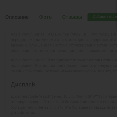
Описание
Фото
Отзывы
Добавить отзы
Apple Watch Series 10 LTE 46mm (MWY13) — это прорыв
передовыми датчиками для мониторинга здоровья, эти
времени. Улучшенная система отслеживания активност
обеспечивают постоянное соединение с важными конт
Apple Watch Series 10 предлагает пользователям отли
подзарядки. Яркий дисплей обеспечивает отличную ви
смарт-часы стали незаменимым аксессуаром для тех, к
Дисплей
Дисплей Apple Watch Series 10 LTE 46mm (MWY13) откр
площади экрана. Это самый большой дисплей в серии App
больше, чем у Series 7, 8 и 9. Эта большая площадь п
устройством.