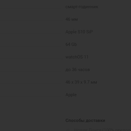
смарт-годинник
46 мм
Apple S10 SiP
64 Gb
watchOS 11
до 36 часов
46 х 39 х 9.7 мм
Apple
алюміній
Silver
Способы доставки
Новая Почта (100% предоп