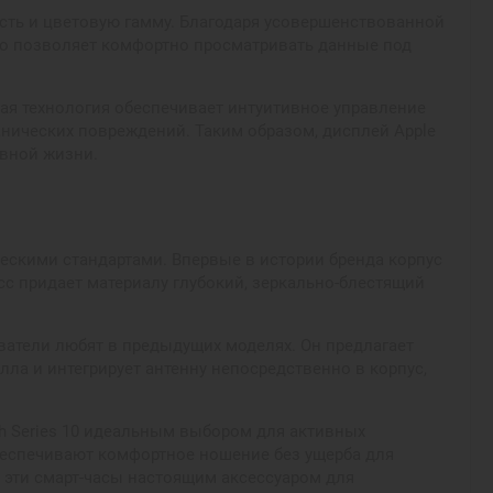
сть и цветовую гамму. Благодаря усовершенствованной
то позволяет комфортно просматривать данные под
ая технология обеспечивает интуитивное управление
анических повреждений. Таким образом, дисплей Apple
евной жизни.
ескими стандартами. Впервые в истории бренда корпус
с придает материалу глубокий, зеркально-блестящий
ватели любят в предыдущих моделях. Он предлагает
ла и интегрирует антенну непосредственно в корпус,
ch Series 10 идеальным выбором для активных
обеспечивают комфортное ношение без ущерба для
 эти смарт-часы настоящим аксессуаром для