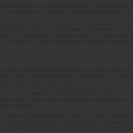
ный OLED-дисплей, который обеспечивает впечатляющую ярко
й стал на 40% ярче по сравнению с предыдущими версиями. Э
чрезвычайную четкость и детализацию изображений. Сенсорн
тности, но и обеспечивает надежную защиту от царапин и мех
ность и прочность, делая его идеальным спутником в повседн
тляет своим инновационным дизайном и высокими технологич
дит сложный 30-этапный процесс анодирования. Этот процес
д, сочетая эстетику с практичностью.
ше, при этом сохраняя все ключевые функции, которые пользо
ном заряде. Задняя панель изготовлена из передового метал
 прием сигнала.
 соответствуя стандартам IP6X и WR50. Это делает Apple Wat
. Легкий вес (всего 35,3 г) и высокая прочность алюминия 
оплощением стиля, комфорта и функциональности, что делает