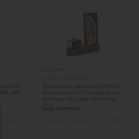
Предзаказ
Артикул:
AHA-01560-NBL
стройство
Силиконовая подставка AHASTYLE
(WXPL-B02)
Silicone Stand 2 in 1 for Apple Watch
and iPhone - Navy Blue (AHA-01560-
NBL)
Цену уточняйте
Сообщить о наличии
ФР-054753
ФР-050203