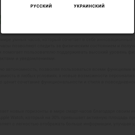
РУССКИЙ
УКРАИНСКИЙ
в
 в мире умных часов, который сочетает в себе инновационны
 часы позволяют следить за физическим состоянием и получ
и помогает пользователю поддерживать высокий уровень фи
актами и уведомлениями.
чную автономность, позволяя пользоваться всеми функциями в
димость в любых условиях, а новые возможности персонализ
то ценит сочетание функциональности и стиля в повседневно
ывает новые горизонты в мире смарт-часов благодаря своим
le Watch, который на 30% превышает активную площадь предыд
озволяет с легкостью отображать больше информации, улучшая 