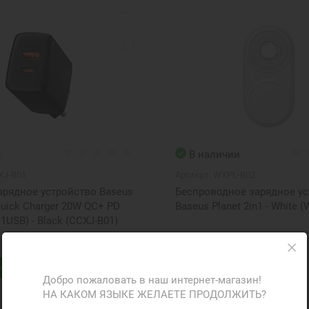
з
В наличии
XJ-B01
Артикул:
WXPL-B02
арядное устройство Baseus
Беспроводное зарядное у
uick Charger 20W QC+ PD
Baseus Planet 2in1 - White 
 1USB) - Black (CCXJ-B01)
790 грн
аказ
В корзину
ФР-067138
Добро пожаловать в наш интернет-магазин!
НА КАКОМ ЯЗЫКЕ ЖЕЛАЕТЕ ПРОДОЛЖИТЬ?