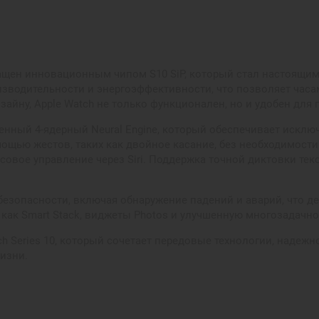
нащен инновационным чипом S10 SiP, который стал настоящи
зводительности и энергоэффективности, что позволяет часа
зайну, Apple Watch не только функционален, но и удобен для
енный 4-ядерный Neural Engine, который обеспечивает исклю
ощью жестов, таких как двойное касание, без необходимости 
овое управление через Siri. Поддержка точной диктовки тек
 безопасности, включая обнаружение падений и аварий, что 
как Smart Stack, виджеты Photos и улучшенную многозадачно
tch Series 10, который сочетает передовые технологии, наде
изни.