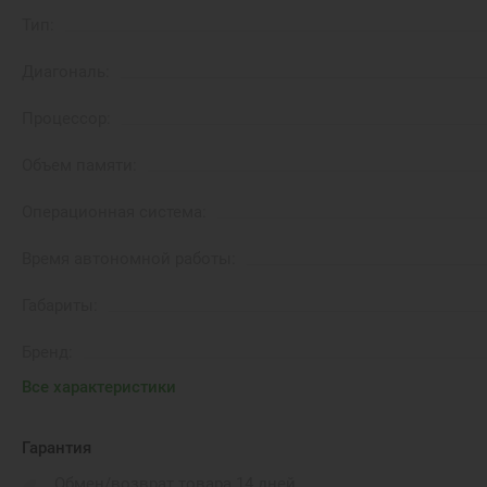
Тип:
Диагональ:
Процессор:
Объем памяти:
Операционная система:
Время автономной работы:
Габариты:
Бренд:
Все характеристики
Материал корпуса:
Цвет корпуса:
Гарантия
Обмен/возврат товара 14 дней