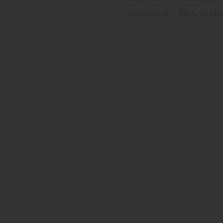
силікон
Самовывоз (г.Киев, ул.Бо
Denim
160-210 мм
Watch Series 10 GPS + Cellular