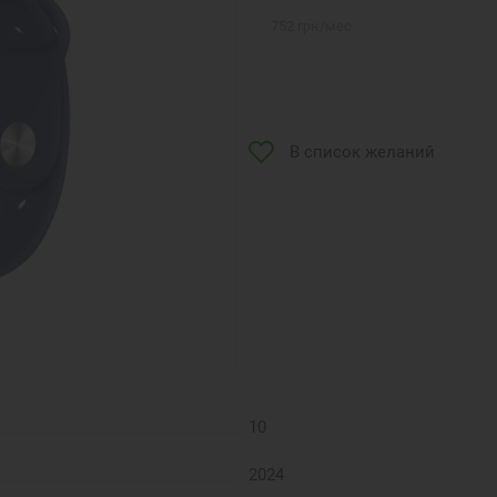
752
грн
/мес
В список желаний
10
2024