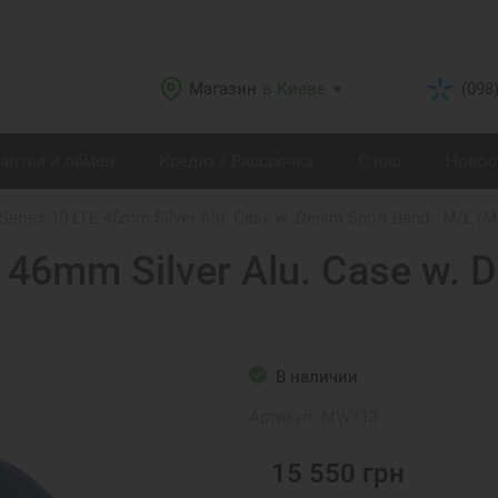
Магазин
в Киеве
(098
рантия и обмен
Кредит / Рассрочка
О нас
Новос
Series 10 LTE 46mm Silver Alu. Case w. Denim Sport Band - M/L (
 46mm Silver Alu. Case w. 
В наличии
Артикул:
MWY13
15 550
грн