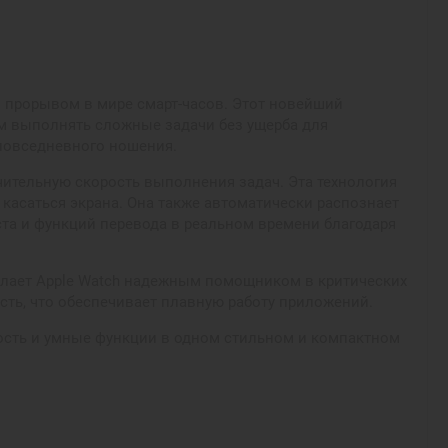
м прорывом в мире смарт-часов. Этот новейший
м выполнять сложные задачи без ущерба для
 повседневного ношения.
чительную скорость выполнения задач. Эта технология
касаться экрана. Она также автоматически распознает
ста и функций перевода в реальном времени благодаря
делает Apple Watch надежным помощником в критических
сть, что обеспечивает плавную работу приложений.
жность и умные функции в одном стильном и компактном