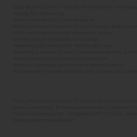
Apple Watch SE 3 GPS + Cellular 44mm (MEPE4) станут
•ходьбу, бег, велосипед;
•йогу, плавание, HIIT и многие другие.
Набор датчиков позволяет получать точную информаци
•пульсометр для контроля сердечного ритма;
•счетчик шагов и подъема по лестнице;
•термометр для измерения температуры тела;
•барометр и альтиметр для отслеживания высоты и пог
•мониторинг сна для анализа его качества;
•женский календарь для контроля важных циклов.
Эти функции помогают ставить цели, следить за прогр
Часы работают на watchOS 12, предлагая интуитивное 
прямо на запястье. Встроенные микрофон и динамик по
Главное преимущество – поддержка GPS + Cellular. Даж
благодаря встроенной eSIM.