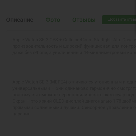
Описание
Фото
Отзывы
Добавить отзы
Apple Watch SE 3 GPS + Cellular 44mm Starlight Alu. Ca
производительность и широкий функционал для контроля
даже без iPhone, а увеличенный 44-миллиметровый ко
Apple Watch SE 3 (MEPE4) отличаются утонченным и одн
универсальными – они одинаково гармонично смотрятся
поэтому вы сможете персонализировать аксессуар под 
Экран – это яркий OLED-дисплей диагональю 1,78 дюйма
прямыми солнечными лучами. Сенсорное управление об
царапин.