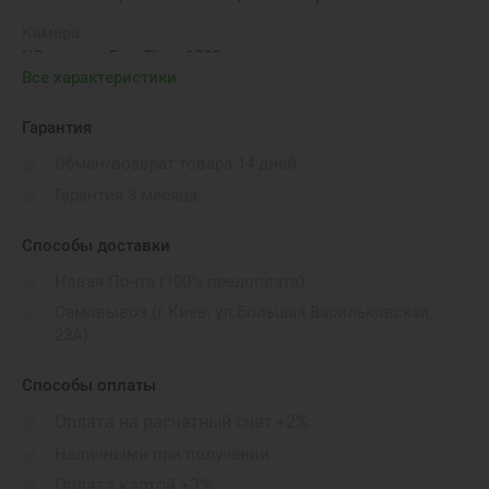
Камера:
HD-камера FaceTime 1080p
Все характеристики
Операционная система:
macOS Sonoma
Гарантия
Вес:
Обмен/возврат товара 14 дней
2150 г
Гарантия 3 месяца
Порты подключения:
HDMI, 3.5 mm headphone jack, MagSafe 3 port, 3x
Способы доставки
Thunderbolt 5 (USB Type-C USB 4)
Новая Почта (100% предоплата)
Габариты:
Самовывоз (г.Киев, ул.Большая Васильковская,
35.57 x 24.81 x 1.68 см
23А)
Бренд:
Apple
Способы оплаты
Оплата на расчетный счет +2%
Видеокарта:
Apple M4 Pro Graphics (20 cores)
Наличными при получении
Оплата картой +3%