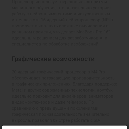
Процессор использует передовые алгоритмы
машинного обучения, что значительно ускоряет
работу с нейронными сетями и искусственным
интеллектом. 16-ядерный нейропроцессор (NPU)
позволяет выполнять сложные вычисления в
реальном времени, что делает MacBook Pro 16”
идеальным решением для разработчиков AI и
специалистов по обработке изображений.
Графические возможности
20-ядерный графический процессор в M4 Pro
обеспечивает потрясающую производительность
в графических приложениях. Благодаря поддержке
Metal и других современных технологий, ноутбук
идеально подходит для дизайнеров, аниматоров,
видеомонтажеров и даже геймеров. По
сравнению с предыдущими поколениями,
графическая производительность значительно
выросла, позволяя быстрее работать с 3D-
графикой, VR-контентом и сложными