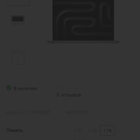
В наличии
0
отзывов
Артикул:
Z1FP000BT
ФР-078332
Память
4 TB
2 TB
1 TB