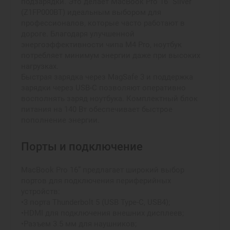
подзарядки. Это делает MacBook Pro 16” Silver
(Z1FP000BT) идеальным выбором для
профессионалов, которые часто работают в
дороге. Благодаря улучшенной
энергоэффективности чипа M4 Pro, ноутбук
потребляет минимум энергии даже при высоких
нагрузках.
Быстрая зарядка через MagSafe 3 и поддержка
зарядки через USB-C позволяют оперативно
восполнять заряд ноутбука. Комплектный блок
питания на 140 Вт обеспечивает быстрое
пополнение энергии.
Порты и подключение
MacBook Pro 16” предлагает широкий выбор
портов для подключения периферийных
устройств:
•3 порта Thunderbolt 5 (USB Type-C, USB4);
•HDMI для подключения внешних дисплеев;
•Разъем 3.5 мм для наушников;