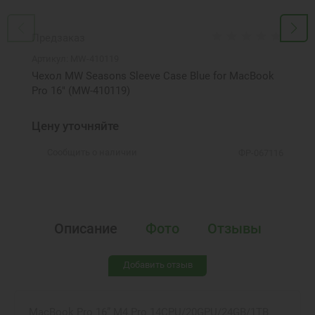
Предзаказ
Артикул:
MW-410119
Чехол MW Seasons Sleeve Case Blue for MacBook
Pro 16" (MW-410119)
Цену уточняйте
Сообщить о наличии
ФР-067116
Описание
Фото
Отзывы
Добавить отзыв
MacBook Pro 16” M4 Pro 14CPU/20GPU/24GB/1TB