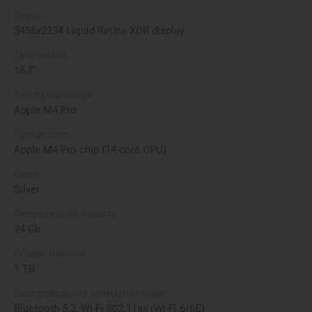
Экран:
3456x2234 Liquid Retina XDR display
Диагональ:
16,2"
Тип процессора:
Apple M4 Pro
Процессор:
Apple M4 Pro chip (14-core CPU)
Цвет:
Silver
Оперативная память:
24 Gb
Объем памяти:
1 TB
Беспроводные коммуникации:
Bluetooth 5.3, Wi-Fi 802.11ax (Wi-Fi 6/6E)