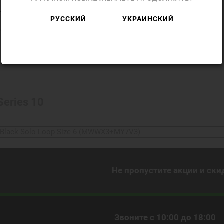
чняйте
РУССКИЙ
УКРАИНСКИЙ
 о наличии
ФР-077068
Series 10
. Black Solo Loop Size 6 (MWWX3+MY7V3)
Не пропустите акции и ски
Звоните с 10:00 до 18:00