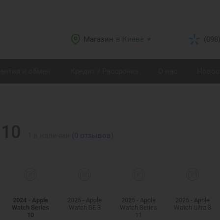
Магазин
в Киеве
(098
рантия и обмен
Кредит / Рассрочка
О нас
Новос
 10
1
в наличии
(0 отзывов)
2024 - Apple
2025 - Apple
2025 - Apple
2025 - Apple
Watch Series
Watch SE 3
Watch Series
Watch Ultra 3
10
11