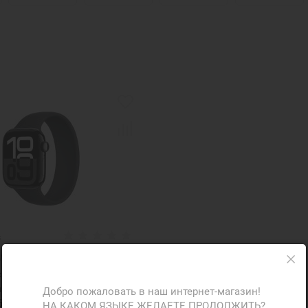
з
WX3+MY7V3
h Series 10 GPS 42mm Jet
inum Case W. Black Solo
Добро пожаловать в наш интернет-магазин!
 6 (MWWX3+MY7V3)
НА КАКОМ ЯЗЫКЕ ЖЕЛАЕТЕ ПРОДОЛЖИТЬ?