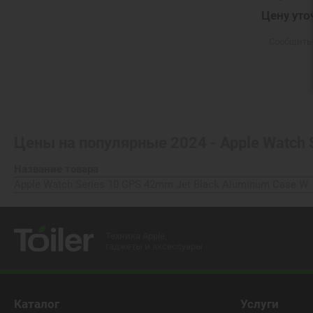
Цену уто
Сообщить
Цены на популярные
2024 - Apple Watch 
Название товара
Apple Watch Series 10 GPS 42mm Jet Black Aluminum Case W
Техника Apple,
гаджеты и аксессуары
Каталог
Услуги