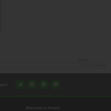
Цена
Цену уточняйте
дки!
Магазин
в Киеве