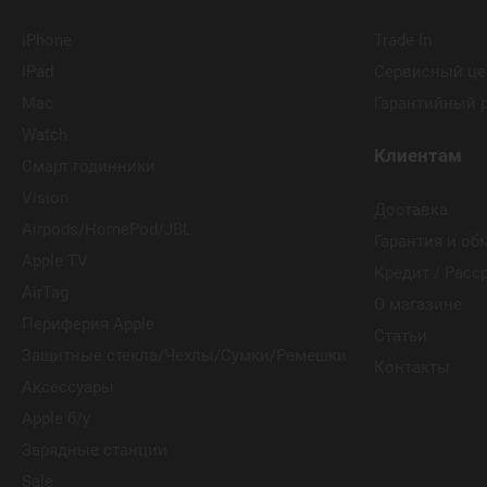
iPhone
Trade In
iPad
Сервисный це
Mac
Гарантийный 
Watch
Клиентам
Смарт годинники
Vision
Доставка
Airpods/HomePod/JBL
Гарантия и об
Apple TV
Кредит / Расс
AirTag
О магазине
Периферия Apple
Статьи
Защитные стекла/Чехлы/Сумки/Ремешки
Контакты
Аксессуары
Apple б/у
Зарядные станции
Sale