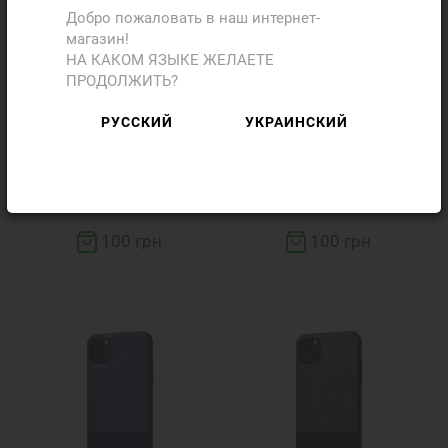
Добро пожаловать в наш интернет-
магазин!
НА КАКОМ ЯЗЫКЕ ЖЕЛАЕТЕ
ПРОДОЛЖИТЬ?
РУССКИЙ
УКРАИНСКИЙ
Чехол POLO Virtuoso
Чехол POLO Virtuoso
(Textile+TPU) iPhone 11
(Textile+TPU) iPhone 11
Pro Max (brown)
Pro Max (blue)
100 грн
100 грн