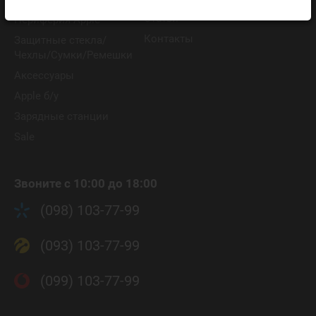
Статьи
Периферия Apple
Контакты
Защитные стекла/
Чехлы/Сумки/Ремешки
Аксессуары
Apple б/у
Зарядные станции
Sale
Звоните с 10:00 до 18:00
(098) 103-77-99
(093) 103-77-99
(099) 103-77-99