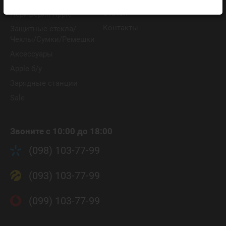
Статьи
Периферия Apple
Контакты
Защитные стекла/
Чехлы/Сумки/Ремешки
Аксессуары
Apple б/у
Зарядные станции
Sale
Звоните с 10:00 до 18:00
(098) 103-77-99
(093) 103-77-99
(099) 103-77-99